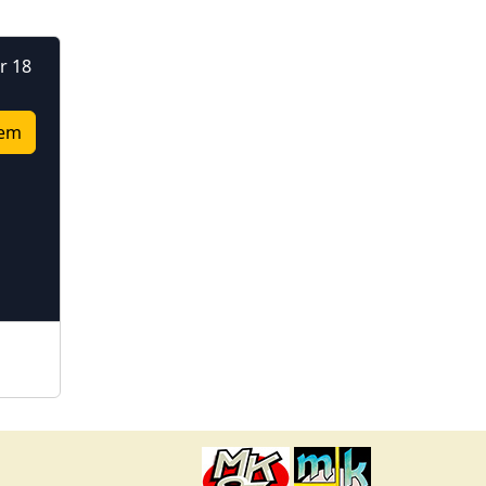
r 18
em