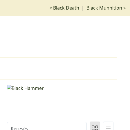
« Black Death
|
Black Munnition »