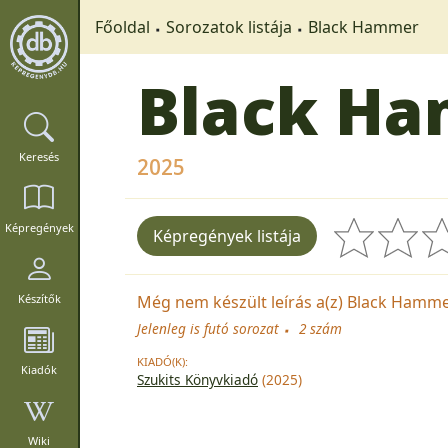
Főoldal
Sorozatok listája
Black Hammer
Black H
Keresés
2025
Képregények
Képregények listája
Még nem készült leírás a(z) Black Hammer
Készítők
Jelenleg is futó sorozat
2 szám
KIADÓ(K):
Kiadók
Szukits Könyvkiadó
(2025)
Wiki