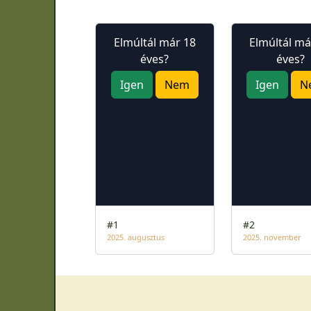
Elmúltál már 18
Elmúltál má
éves?
éves?
Igen
Nem
Igen
N
#1
#2
2025. augusztus
2025. november