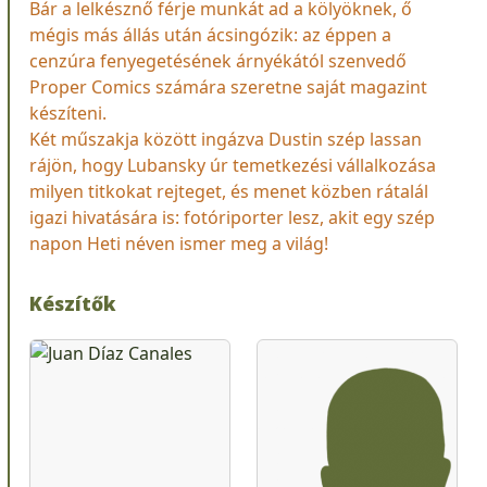
Bár a lelkésznő férje munkát ad a kölyöknek, ő
mégis más állás után ácsingózik: az éppen a
cenzúra fenyegetésének árnyékától szenvedő
Proper Comics számára szeretne saját magazint
készíteni.
Két műszakja között ingázva Dustin szép lassan
rájön, hogy Lubansky úr temetkezési vállalkozása
milyen titkokat rejteget, és menet közben rátalál
igazi hivatására is: fotóriporter lesz, akit egy szép
napon Heti néven ismer meg a világ!
Készítők