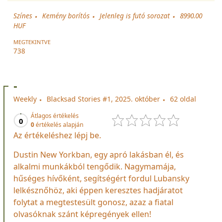
Színes
Kemény borítós
Jelenleg is futó sorozat
8990.00
HUF
MEGTEKINTVE
738
-
Weekly
Blacksad Stories #1, 2025. október
62 oldal
Átlagos értékelés
0
0
értékelés alapján
Az értékeléshez lépj be.
Dustin New Yorkban, egy apró lakásban él, és
alkalmi munkákból tengődik. Nagymamája,
hűséges hívőként, segítségért fordul Lubansky
lelkésznőhöz, aki éppen keresztes hadjáratot
folytat a megtestesült gonosz, azaz a fiatal
olvasóknak szánt képregények ellen!