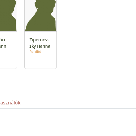
ári
Zipernovs
enn
zky Hanna
Fordító
használók