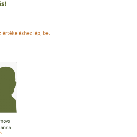
s!
z értékeléshez lépj be.
rnovs
Hanna
tó