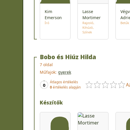
Kim
Lasse
Végv
Emerson
Mortimer
Adri
Író
Rajzoló
Betűk
Kihúzó
Színek
Bobo és Hiúz Hilda
7 oldal
Műfajok:
gyerek
Átlagos értékelés
A
0
0
értékelés alapján
Készítők