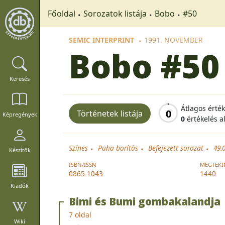
Főoldal
Sorozatok listája
Bobo
#50
SEMIC INTERPRINT
1991. NOVEMBER
Bobo
#50
Keresés
Átlagos érté
0
Történetek listája
Képregények
0
értékelés a
Színes
Puha borítós
Befejezett sorozat
49.
Készítők
ISBN/ISSN
MEGTEKI
0865-1043
1440
Kiadók
Bimi és Bumi gombakalandja
7 oldal
Wiki