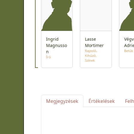
Ingrid
Lasse
Végv
Magnusso
Mortimer
Adri
Rajzoló
Betűk
n
Kihúzó
Író
Színek
Megjegyzések
Értékelések
Fel