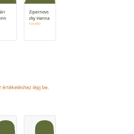
ári
Zipernovs
enn
zky Hanna
Fordító
z értékeléshez lépj be.