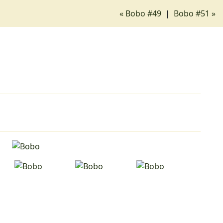
« Bobo #49
|
Bobo #51 »