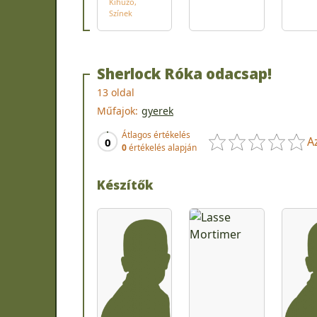
Kihúzó
Színek
Sherlock Róka odacsap!
13 oldal
Műfajok:
gyerek
Átlagos értékelés
A
0
0
értékelés alapján
Készítők