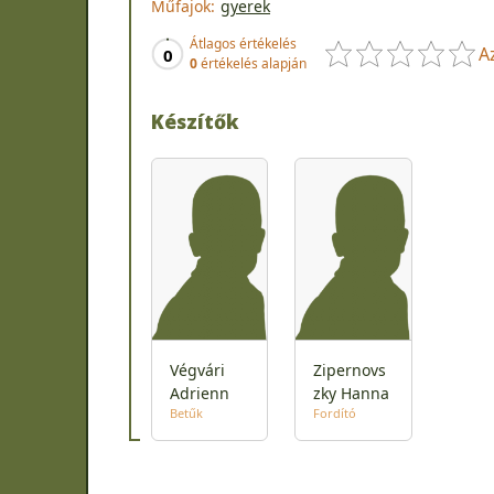
Műfajok:
gyerek
Átlagos értékelés
A
0
0
értékelés alapján
Készítők
Végvári
Zipernovs
Adrienn
zky Hanna
Betűk
Fordító