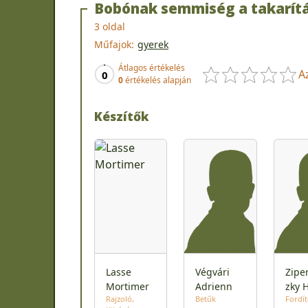
Bobónak semmiség a takarítá
3 oldal
Műfajok:
gyerek
Átlagos értékelés
A
0
0
értékelés alapján
Készítők
Lasse
Végvári
Zipe
Mortimer
Adrienn
zky 
Rajzoló
Betűk
Fordí