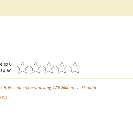
kelés
0
lapján
00 HUF
Amerikai szabvány, 170x260mm
36
oldal
NTVE