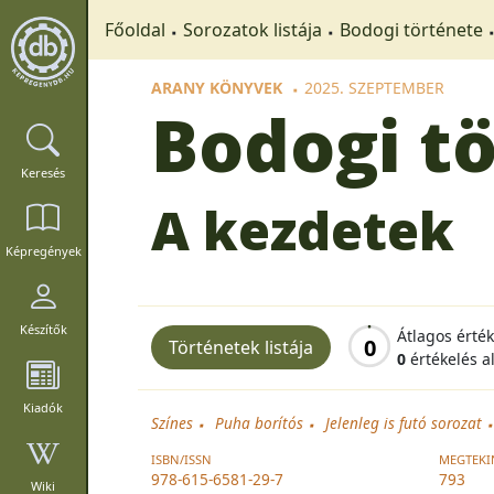
Főoldal
Sorozatok listája
Bodogi története
ARANY KÖNYVEK
2025. SZEPTEMBER
Bodogi t
Keresés
A kezdetek
Képregények
Készítők
Átlagos érté
0
Történetek listája
0
értékelés a
Kiadók
Színes
Puha borítós
Jelenleg is futó sorozat
ISBN/ISSN
MEGTEKI
978-615-6581-29-7
793
Wiki