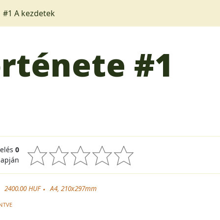
#1 A kezdetek
örténete
#1
kelés
0
lapján
2400.00 HUF
A4, 210x297mm
NTVE