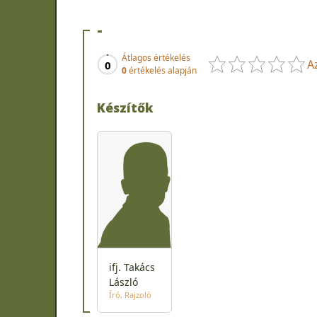
-
Átlagos értékelés
A
0
0
értékelés alapján
Készítők
ifj. Takács
László
Író
Rajzoló