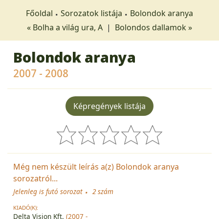
Főoldal
Sorozatok listája
Bolondok aranya
« Bolha a világ ura, A
|
Bolondos dallamok »
Bolondok aranya
2007 - 2008
Képregények listája
Még nem készült leírás a(z) Bolondok aranya
sorozatról...
Jelenleg is futó sorozat
2 szám
KIADÓ(K):
Delta Vision Kft.
(2007 -