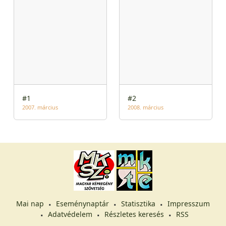
#1
#2
2007. március
2008. március
Mai nap
Eseménynaptár
Statisztika
Impresszum
Adatvédelem
Részletes keresés
RSS