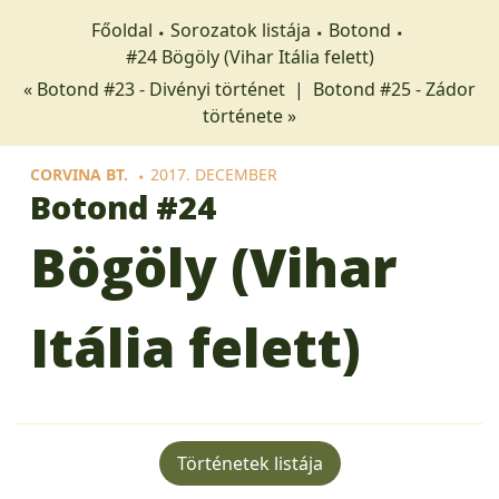
Főoldal
Sorozatok listája
Botond
#24 Bögöly (Vihar Itália felett)
« Botond #23 - Divényi történet
|
Botond #25 - Zádor
története »
CORVINA BT.
2017. DECEMBER
Botond
#24
Bögöly (Vihar
Itália felett)
Történetek listája