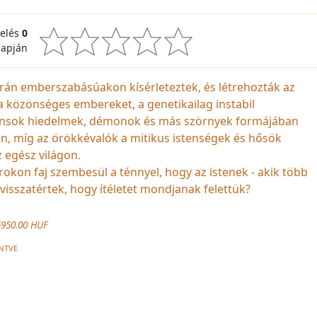
kelés
0
lapján
során emberszabásúakon kísérleteztek, és létrehozták az
 közönséges embereket, a genetikailag instabil
iánsok hiedelmek, démonok és más szörnyek formájában
, míg az örökkévalók a mitikus istenségek és hősök
 egész világon.
rokon faj szembesül a ténnyel, hogy az istenek - akik több
visszatértek, hogy ítéletet mondjanak felettük?
5950.00 HUF
NTVE