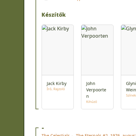
Készítők
Jack Kirby
John
Glyn
Író
Rajzoló
Verpoorte
Wei
Színek
n
Kihúzó
-
The Celestials
The Eternals #2, 1976. augus