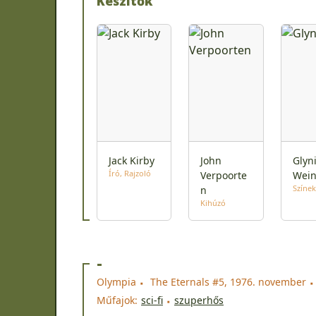
Készítők
Jack Kirby
John
Glyn
Író
Rajzoló
Verpoorte
Wei
Színek
n
Kihúzó
-
Olympia
The Eternals #5, 1976. november
Műfajok:
sci-fi
szuperhős