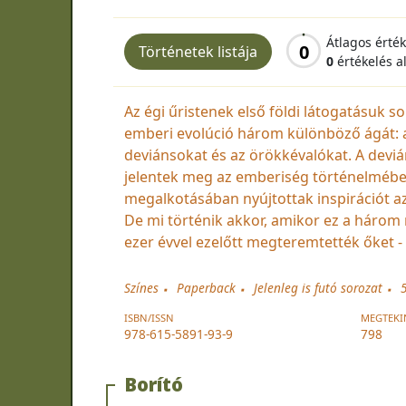
Átlagos érté
0
Történetek listája
0
értékelés a
Az égi űristenek első földi látogatásuk 
emberi evolúció három különböző ágát: a
deviánsokat és az örökkévalókat. A dev
jelentek meg az emberiség történelmében
megalkotásában nyújtottak inspirációt az
De mi történik akkor, amikor ez a három 
ezer évvel ezelőtt megteremtették őket - 
Színes
Paperback
Jelenleg is futó sorozat
ISBN/ISSN
MEGTEKI
978-615-5891-93-9
798
Borító