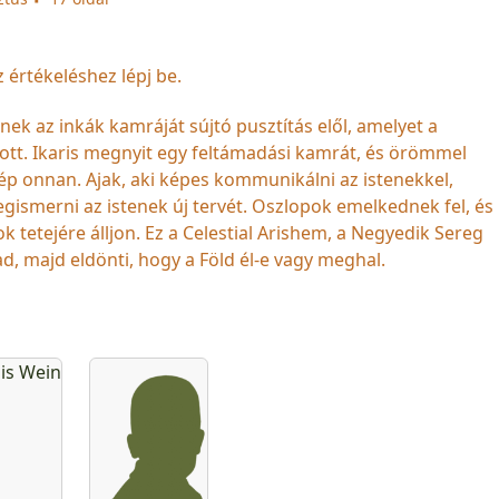
z értékeléshez lépj be.
k az inkák kamráját sújtó pusztítás elől, amelyet a
ott. Ikaris megnyit egy feltámadási kamrát, és örömmel
lép onnan. Ajak, aki képes kommunikálni az istenekkel,
megismerni az istenek új tervét. Oszlopok emelkednek fel, és
k tetejére álljon. Ez a Celestial Arishem, a Negyedik Sereg
ad, majd eldönti, hogy a Föld él-e vagy meghal.