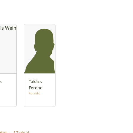
is
Takács
n
Ferenc
Fordító
ztus
17 oldal