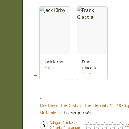
Jack Kirby
Frank
Rajzoló
Giacoia
Kihúzó
-
The Day of the Gods
The Eternals #1, 1976. 
Műfajok:
sci-fi
szuperhős
Átlagos értékelés
A
0
0
értékelés alapján