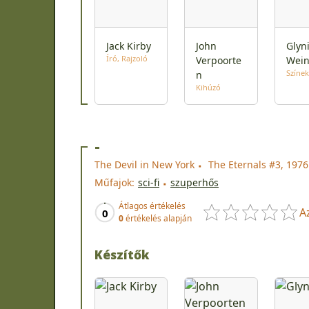
Jack Kirby
John
Glyn
Író
Rajzoló
Verpoorte
Wei
Színek
n
Kihúzó
-
The Devil in New York
The Eternals #3, 197
Műfajok:
sci-fi
szuperhős
Átlagos értékelés
A
0
0
értékelés alapján
Készítők