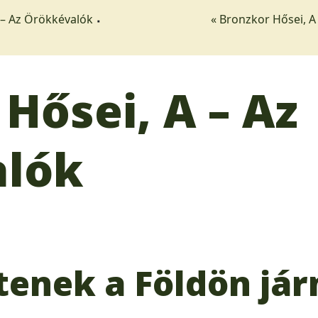
 – Az Örökkévalók
« Bronzkor Hősei, A
Hősei, A – Az
alók
tenek a Földön jár