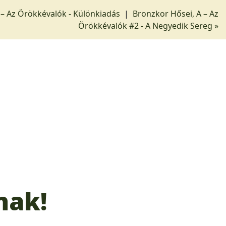
 – Az Örökkévalók - Különkiadás
|
Bronzkor Hősei, A – Az
Örökkévalók #2 - A Negyedik Sereg »
nak!