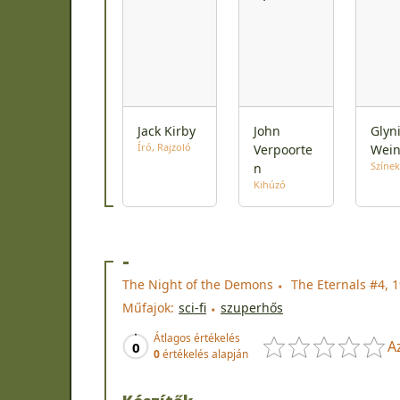
Jack Kirby
John
Glyn
Író
Rajzoló
Verpoorte
Wei
Színek
n
Kihúzó
-
The Night of the Demons
The Eternals #4, 
Műfajok:
sci-fi
szuperhős
Átlagos értékelés
A
0
0
értékelés alapján