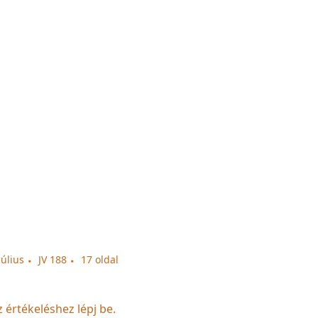
július
JV 188
17 oldal
z értékeléshez lépj be.