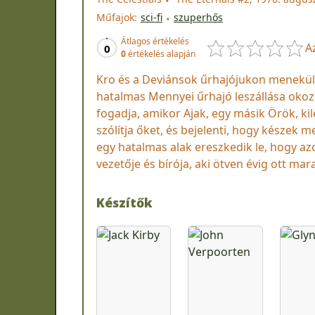
Műfajok:
sci-fi
szuperhős
Átlagos értékelés
A
0
0
értékelés alapján
Kro és a Deviánsok űrhajójukon menekülne
hatalmas Mennyei űrhajó leszállása okoz
fogadja, amikor Ajak, egy másik Örök, ki
szólítja őket, és bejelenti, hogy készek 
egy hatalmas alak ereszkedik le, hogy azo
vezetője és bírója, aki ötven évig ott mar
Készítők