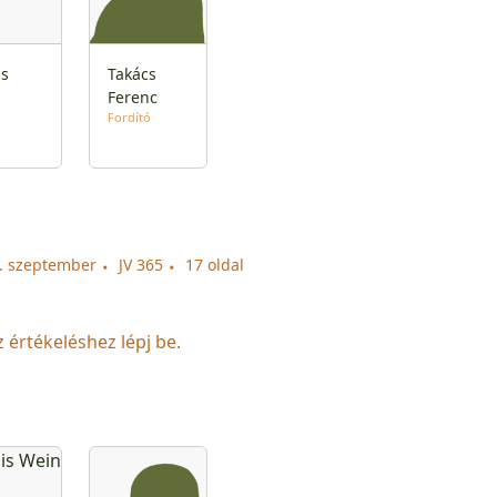
is
Takács
n
Ferenc
Fordító
6. szeptember
JV 365
17 oldal
z értékeléshez lépj be.