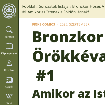
Főoldal
Sorozatok listája
Bronzkor Hősei, A
#1 Amikor az Istenek a Földön járnak!
FRIKE COMICS
2025. SZEPTEMBER
Bronzkor 
Keresés
Örökkév
Képregények
#1
Készítők
Kiadók
Amikor az Is
Wiki