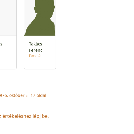
is
Takács
n
Ferenc
Fordító
1976. október
17 oldal
z értékeléshez lépj be.