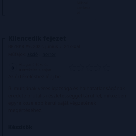
Műszaki
szerkesz
tő
Kilencedik fejezet
BRZRKR #9, 2022. június
24 oldal
Műfajok:
akció
horror
Átlagos értékelés
0
0
értékelés alapján
Az értékeléshez lépj be.
B. múltjának véres igazsága és halhatatlanságának
eredete brutális részletességgel tárul fel, miközben
egyre közelebb kerül saját végzetének
megértéséhez.
Készítők