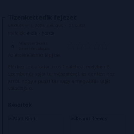
Tizenkettedik fejezet
BRZRKR #12, 2023. március
51 oldal
Műfajok:
akció
horror
Átlagos értékelés
0
0
értékelés alapján
Az értékeléshez lépj be.
Elérkezünk a katartikus fináléhoz, melyben B.
szembenéz saját természetével, és döntést hoz
arról, hogy a pusztítás vagy a megváltás útját
választja-e.
Készítők