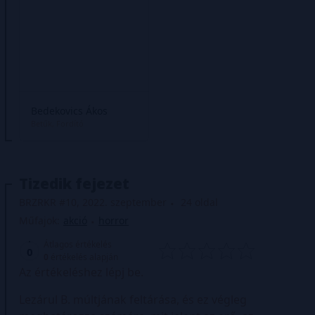
Bedekovics Ákos
Betűk
Fordító
Tizedik fejezet
BRZRKR #10, 2022. szeptember
24 oldal
Műfajok:
akció
horror
Átlagos értékelés
0
0
értékelés alapján
Az értékeléshez lépj be.
Lezárul B. múltjának feltárása, és ez végleg