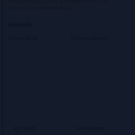
meghatározza számára, mit jelent az erő, az
erőszak és a halhatatlanság.
Készítők
Matt Kindt
Keanu Reeves
Író
Író