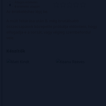
Átlagos értékelés
0
0
értékelés alapján
Az értékeléshez lépj be.
A múlt feltárása után B. még brutálisabb
összecsapások közepette próbálja eldönteni, hogy
elfogadja-e a sorsát, vagy végleg szembefordul
vele.
Készítők