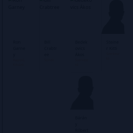
Ron
Bill
Bedek
Steine
Garne
Crabtr
ovics
r Kitti
Szerkesz
y
ee
Ákos
tő
Rajzoló
Színek
Szerkesz
Kihúzó
tő
Bárán
y
Róbert