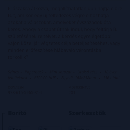
Erőszakra átkozva, megállíthatatlan düh hajtja előre
B.-t, amikor egy új felfedezés végre elhozhatja
azokat a válaszokat, amelyeket évszázadok óta
keres. Ahogy a csapat útnak indul, hogy feltárja B.
születésének rejtélyét, a kérdés egyre égetőbb:
vajon közel jár végzetes célja beteljesítéséhez, vagy
minden erőfeszítése hiábavaló vérontásba
torkollik?
Színes
Paperback
Mini sorozat
Utolsó rész
18 éven
felülieknek
6500.00 HUF
Egyedi, 168x258mm
156
oldal
ISBN/ISSN
MEGTEKINTVE
978-615-5965-31-9
201
Borító
Szerkesztők