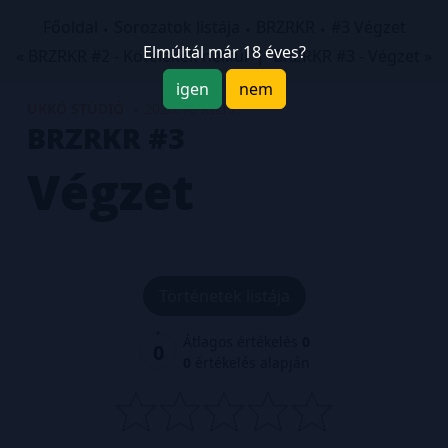
Főoldal
Sorozatok listája
BRZRKR
#3 Végzet
Elmúltál már 18 éves?
« BRZRKR #2 - Kötelékek nélkül
|
BRZRKR #3 - Végzet »
igen
nem
UKKÓ STÚDIÓ
2026. ÁPRILIS
BRZRKR
#3
Végzet
Történetek listája
Átlagos értékelés
0
0
0
értékelés alapján