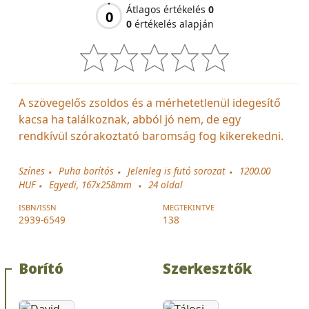
Átlagos értékelés
0
0
0
értékelés alapján
A szövegelős zsoldos és a mérhetetlenül idegesítő
kacsa ha találkoznak, abból jó nem, de egy
rendkívül szórakoztató baromság fog kikerekedni.
Színes
Puha borítós
Jelenleg is futó sorozat
1200.00
HUF
Egyedi, 167x258mm
24
oldal
ISBN/ISSN
MEGTEKINTVE
2939-6549
138
Borító
Szerkesztők