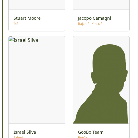
Stuart Moore
Jacopo Camagni
Író
Rajzoló
Kihúzó
Israel Silva
GooBo Team
Színek
Betűk