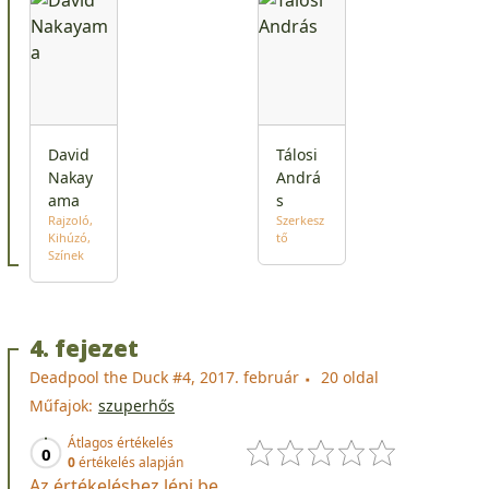
David
Tálosi
Nakay
Andrá
ama
s
Rajzoló
Szerkesz
Kihúzó
tő
Színek
4. fejezet
Deadpool the Duck #4, 2017. február
20 oldal
Műfajok:
szuperhős
Átlagos értékelés
0
0
értékelés alapján
Az értékeléshez lépj be.