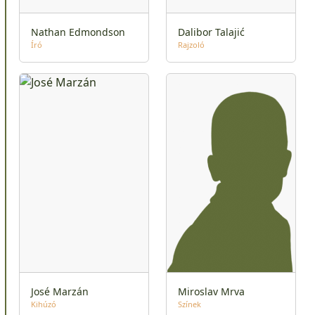
Nathan Edmondson
Dalibor Talajić
Író
Rajzoló
José Marzán
Miroslav Mrva
Kihúzó
Színek