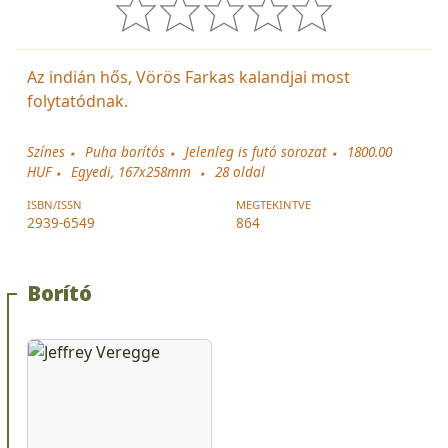
Az indián hős, Vörös Farkas kalandjai most
folytatódnak.
Színes
Puha borítós
Jelenleg is futó sorozat
1800.00
HUF
Egyedi, 167x258mm
28
oldal
ISBN/ISSN
MEGTEKINTVE
2939-6549
864
Borító