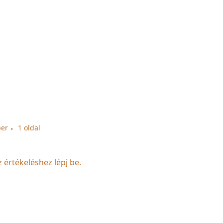
ber
1 oldal
z értékeléshez lépj be.