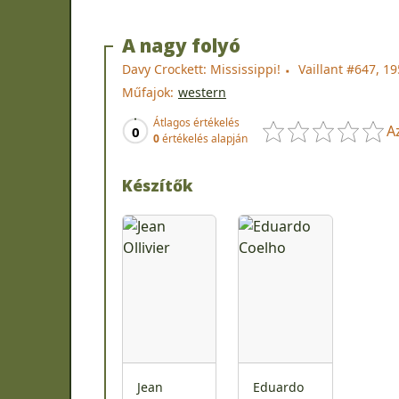
A nagy folyó
Davy Crockett: Mississippi!
Vaillant #647, 19
Műfajok:
western
Átlagos értékelés
A
0
0
értékelés alapján
Készítők
Jean
Eduardo