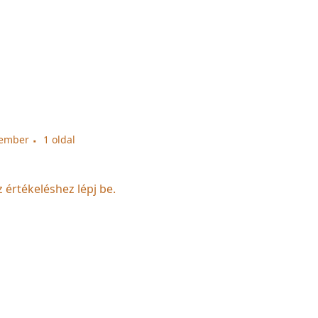
tember
1 oldal
z értékeléshez lépj be.