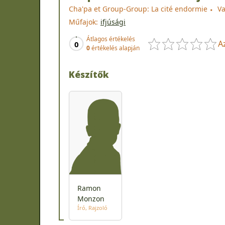
Cha'pa et Group-Group: La cité endormie
Va
Műfajok:
ifjúsági
Átlagos értékelés
A
0
0
értékelés alapján
Készítők
Ramon
Monzon
Író
Rajzoló