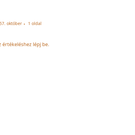
57. október
1 oldal
z értékeléshez lépj be.