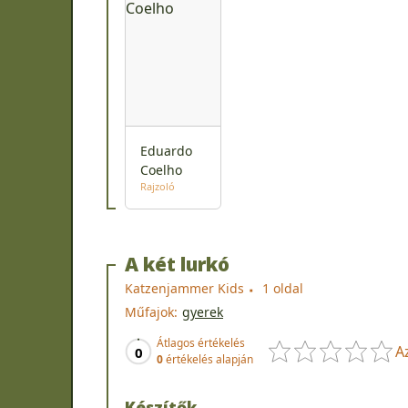
Eduardo
Coelho
Rajzoló
A két lurkó
Katzenjammer Kids
1 oldal
Műfajok:
gyerek
Átlagos értékelés
A
0
0
értékelés alapján
Készítők