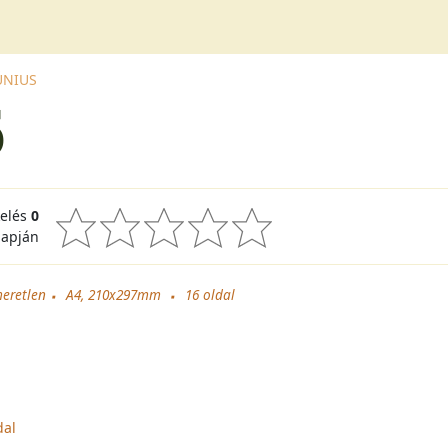
JÚNIUS
6
kelés
0
lapján
meretlen
A4, 210x297mm
16
oldal
dal