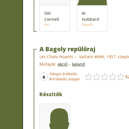
Del
Al
Connell
Hubbard
Író
Rajzoló
A Bagoly repülőraj
Les Chats-Huants
Vaillant #646, 1957. szep
Műfajok:
akció
kaland
Átlagos értékelés
A
0
0
értékelés alapján
Készítők