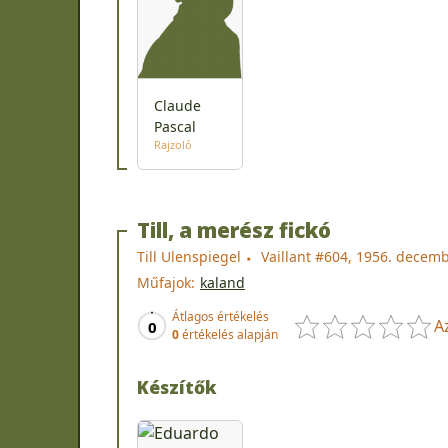
Claude
Pascal
Rajzoló
Till, a merész fickó
Till Ulenspiegel
Vaillant #604, 1956. decem
Műfajok:
kaland
Átlagos értékelés
A
0
0
értékelés alapján
Készítők