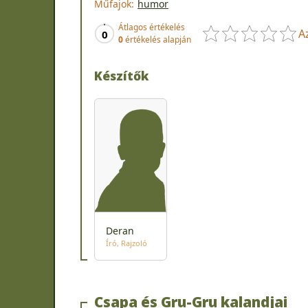
Műfajok:
humor
Átlagos értékelés
A
0
0
értékelés alapján
Készítők
Deran
Író
Rajzoló
Csapa és Gru-Gru kalandjai