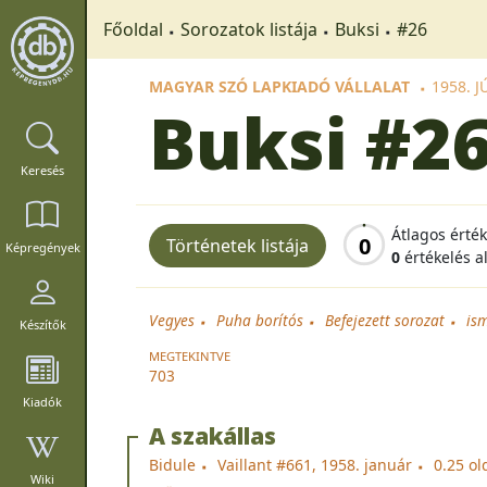
Főoldal
Sorozatok listája
Buksi
#26
MAGYAR SZÓ LAPKIADÓ VÁLLALAT
1958. 
Buksi
#2
Keresés
Átlagos érté
0
Történetek listája
Képregények
0
értékelés a
Vegyes
Puha borítós
Befejezett sorozat
is
Készítők
MEGTEKINTVE
703
Kiadók
A szakállas
Bidule
Vaillant #661, 1958. január
0.25 ol
Wiki