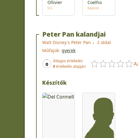
Ollivier
Coelho
Író
Rajzoló
Peter Pan kalandjai
Walt Disney's Peter Pan
2 oldal
Műfajok:
gyerek
Átlagos értékelés
A
0
0
értékelés alapján
Készítők