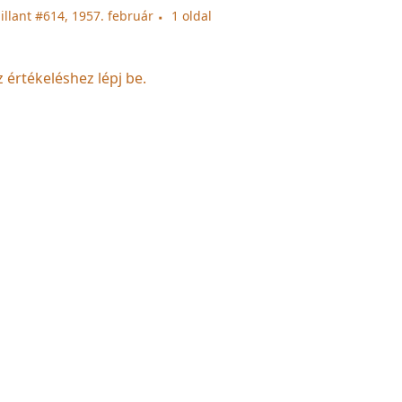
illant #614, 1957. február
1 oldal
z értékeléshez lépj be.