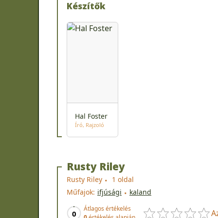
Készítők
Hal Foster
Író
Rajzoló
Rusty Riley
Rusty Riley
1 oldal
Műfajok:
ifjúsági
kaland
Átlagos értékelés
A
0
0
értékelés alapján