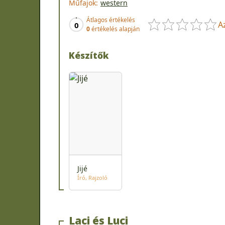
Műfajok:
western
Átlagos értékelés
A
0
0
értékelés alapján
Készítők
Jijé
Író
Rajzoló
Laci és Luci