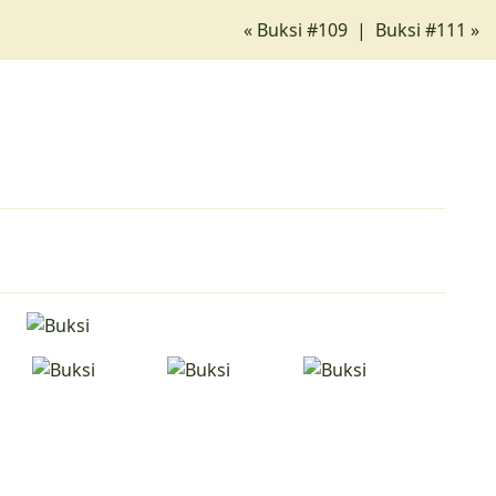
« Buksi #109
|
Buksi #111 »