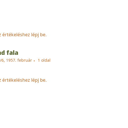
z értékeléshez lépj be.
d fala
/6, 1957. február
1 oldal
z értékeléshez lépj be.