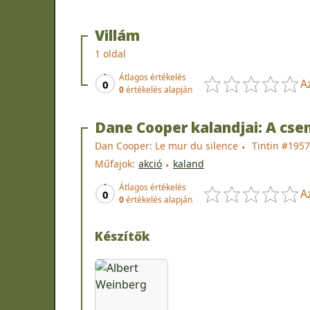
Villám
1 oldal
Átlagos értékelés
A
0
0
értékelés alapján
Dane Cooper kalandjai: A csen
Dan Cooper: Le mur du silence
Tintin #1957
Műfajok:
akció
kaland
Átlagos értékelés
A
0
0
értékelés alapján
Készítők