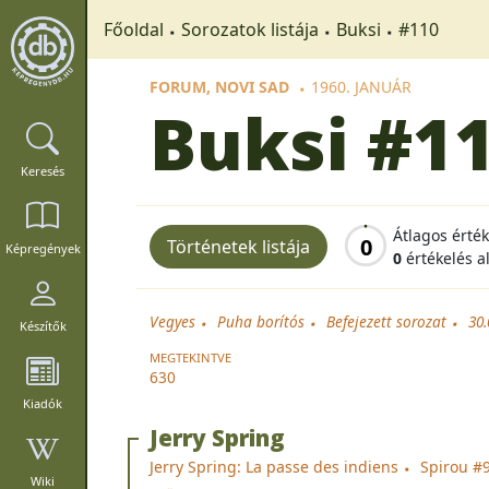
Főoldal
Sorozatok listája
Buksi
#110
FORUM, NOVI SAD
1960. JANUÁR
Buksi
#1
Keresés
Átlagos érté
0
Történetek listája
Képregények
0
értékelés a
Vegyes
Puha borítós
Befejezett sorozat
30
Készítők
MEGTEKINTVE
630
Kiadók
Jerry Spring
Jerry Spring: La passe des indiens
Spirou #9
Wiki