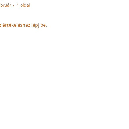
ebruár
1 oldal
z értékeléshez lépj be.