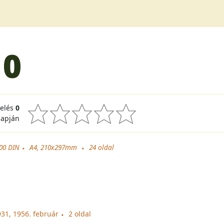
10
kelés
0
lapján
.00 DIN
A4, 210x297mm
24
oldal
31, 1956. február
2 oldal