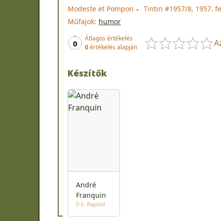
Modeste et Pompon
Tintin #1957/8, 1957. f
Műfajok:
humor
Átlagos értékelés
A
0
0
értékelés alapján
Készítők
André
Franquin
Író
Rajzoló