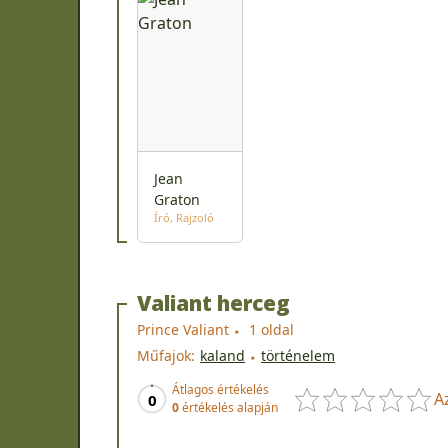
Jean
Graton
Író
Rajzoló
Valiant herceg
Prince Valiant
1 oldal
Műfajok:
kaland
történelem
Átlagos értékelés
A
0
0
értékelés alapján