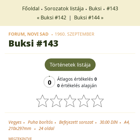
Főoldal
Sorozatok listája
Buksi
#143
« Buksi #142
|
Buksi #144 »
FORUM, NOVI SAD
1960. SZEPTEMBER
Buksi
#143
Történetek listája
Átlagos értékelés
0
0
0
értékelés alapján
Vegyes
Puha borítós
Befejezett sorozat
30.00 DIN
A4,
210x297mm
24
oldal
MEGTEKINTVE