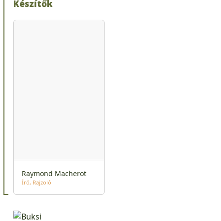
Készítők
Raymond Macherot
Író
Rajzoló