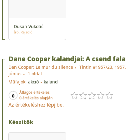
Dusan Vukotić
Író
Rajzoló
Dane Cooper kalandjai: A csend fala
Dan Cooper: Le mur du silence
Tintin #1957/23, 1957.
június
1 oldal
Műfajok:
akció
kaland
Átlagos értékelés
0
0
értékelés alapján
Az értékeléshez lépj be.
Készítők