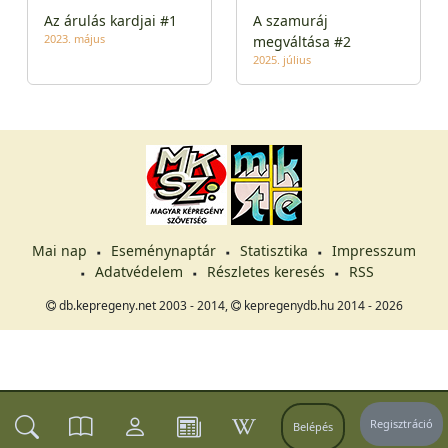
Az árulás kardjai #1
A szamuráj
2023. május
megváltása #2
2025. július
Mai nap
Eseménynaptár
Statisztika
Impresszum
Adatvédelem
Részletes keresés
RSS
db.kepregeny.net 2003 - 2014,
kepregenydb.hu 2014 - 2026
Regisztráció
Belépés