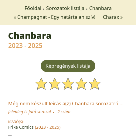
Főoldal
Sorozatok listája
Chanbara
« Champagnat - Egy határtalan szív!
|
Charax »
Chanbara
2023 - 2025
Képregények listája
Még nem készült leírás a(z) Chanbara sorozatról...
Jelenleg is futó sorozat
2 szám
KIADÓ(K):
Frike Comics
(2023 - 2025)