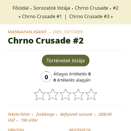
Főoldal
Sorozatok listája
Chrno Crusade
#2
« Chrno Crusade #1
|
Chrno Crusade #3 »
MANGAFAN KIADÓ
2009. OKTÓBER
Chrno Crusade
#2
Történetek listája
Átlagos értékelés
0
0
0
értékelés alapján
Fekete-Fehér
Zsebkönyv
Befejezett sorozat
2000.00
HUF
198
oldal
ISBN/ISSN
MEGTEKINTVE