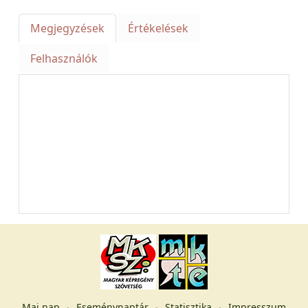
Megjegyzések
Értékelések
Felhasználók
Mai nap
Eseménynaptár
Statisztika
Impresszum