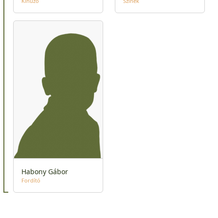
Kihúzó
Színek
Habony Gábor
Fordító