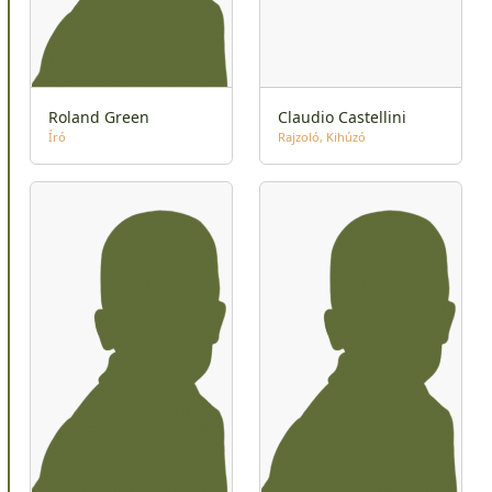
Roland Green
Claudio Castellini
Író
Rajzoló
Kihúzó