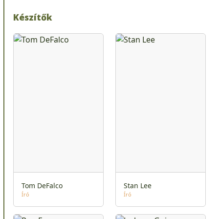
Készítők
Tom DeFalco
Stan Lee
Író
Író