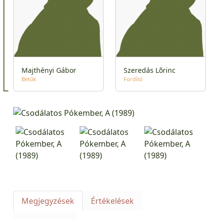
Majthényi Gábor
Szeredás Lõrinc
Betűk
Fordító
Megjegyzések
Értékelések