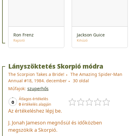
Ron Frenz
Jackson Guice
Rajzoló
Kihúzó
Lányszöktetés Skorpió módra
The Scorpion Takes a Bride!
The Amazing Spider-Man
Annual #18, 1984. december
30 oldal
Műfajok:
szuperhős
Átlagos értékelés
0
0
értékelés alapján
Az értékeléshez lépj be.
J. Jonah Jameson megnősül és időközben
megszökik a Skorpió.