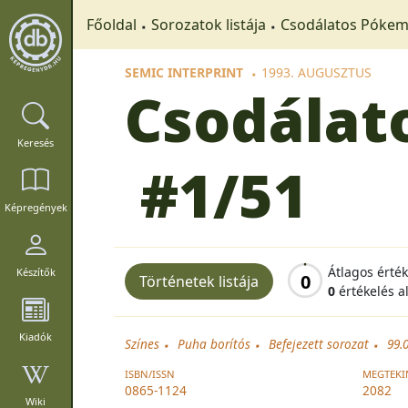
Főoldal
Sorozatok listája
Csodálatos Pókemb
SEMIC INTERPRINT
1993. AUGUSZTUS
Csodálat
Keresés
#1/51
Képregények
Átlagos érté
Készítők
0
Történetek listája
0
értékelés a
Kiadók
Színes
Puha borítós
Befejezett sorozat
99.
ISBN/ISSN
MEGTEKI
0865-1124
2082
Wiki