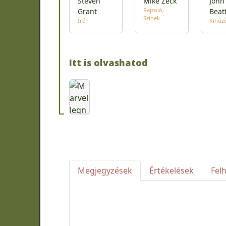
Steven
Mike Zeck
John
Rajzoló
Grant
Beat
Színek
Író
Kihúz
Itt is olvashatod
Megjegyzések
Értékelések
Fel