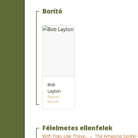
Borító
Bob
Layton
Rajzoló
Kihúzó
Félelmetes ellenfelek
With Foes Like These...
The Amazing Spider