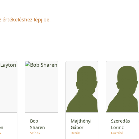
z értékeléshez lépj be.
Bob
Majthényi
Szeredás
on
Sharen
Gábor
Lõrinc
ó
Színek
Betűk
Fordító