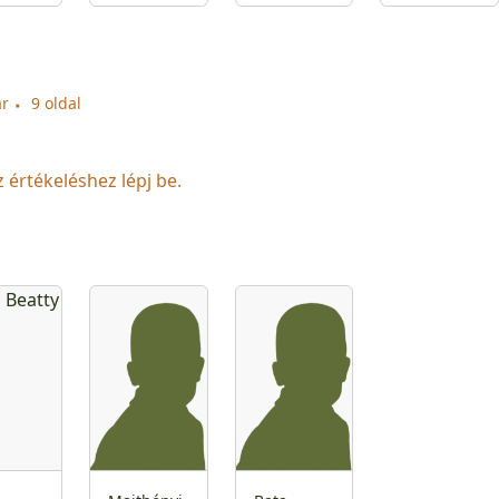
ár
9 oldal
z értékeléshez lépj be.