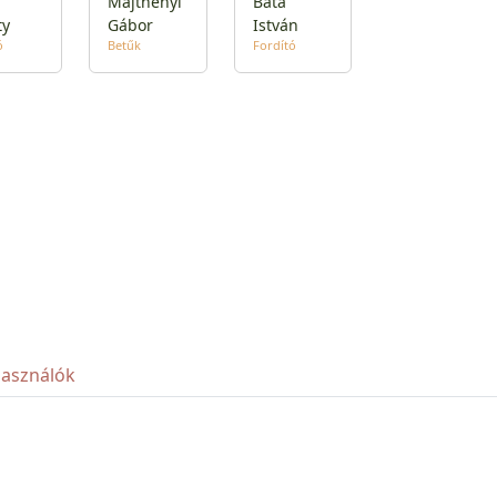
Majthényi
Bata
ty
Gábor
István
ó
Betűk
Fordító
használók