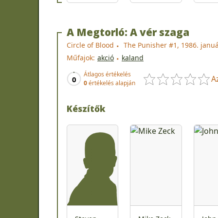
A Megtorló: A vér szaga
Circle of Blood
The Punisher #1, 1986. janu
Műfajok:
akció
kaland
Átlagos értékelés
A
0
0
értékelés alapján
Készítők