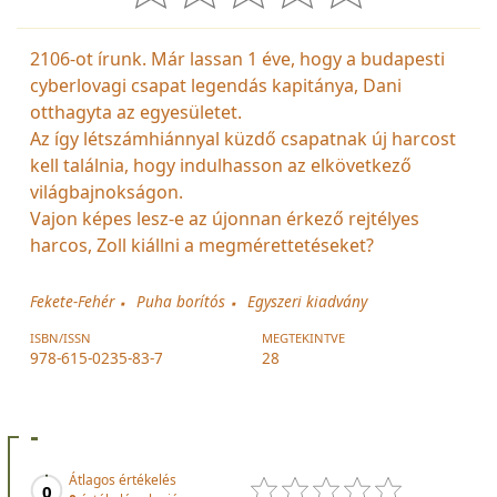
2106-ot írunk. Már lassan 1 éve, hogy a budapesti
cyberlovagi csapat legendás kapitánya, Dani
otthagyta az egyesületet.
Az így létszámhiánnyal küzdő csapatnak új harcost
kell találnia, hogy indulhasson az elkövetkező
világbajnokságon.
Vajon képes lesz-e az újonnan érkező rejtélyes
harcos, Zoll kiállni a megmérettetéseket?
Fekete-Fehér
Puha borítós
Egyszeri kiadvány
ISBN/ISSN
MEGTEKINTVE
978-615-0235-83-7
28
-
Átlagos értékelés
0