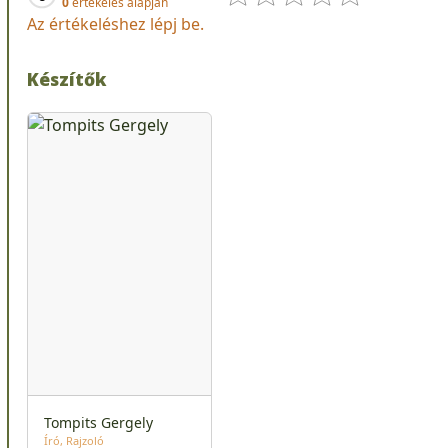
0
értékelés alapján
Az értékeléshez lépj be.
Készítők
Tompits Gergely
Író
Rajzoló