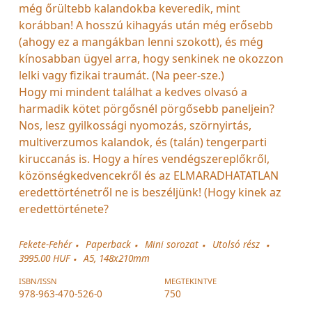
még őrültebb kalandokba keveredik, mint
korábban! A hosszú kihagyás után még erősebb
(ahogy ez a mangákban lenni szokott), és még
kínosabban ügyel arra, hogy senkinek ne okozzon
lelki vagy fizikai traumát. (Na peer-sze.)
Hogy mi mindent találhat a kedves olvasó a
harmadik kötet pörgősnél pörgősebb paneljein?
Nos, lesz gyilkossági nyomozás, szörnyirtás,
multiverzumos kalandok, és (talán) tengerparti
kiruccanás is. Hogy a híres vendégszereplőkről,
közönségkedvencekről és az ELMARADHATATLAN
eredettörténetről ne is beszéljünk! (Hogy kinek az
eredettörténete?
Fekete-Fehér
Paperback
Mini sorozat
Utolsó rész
3995.00 HUF
A5, 148x210mm
ISBN/ISSN
MEGTEKINTVE
978-963-470-526-0
750