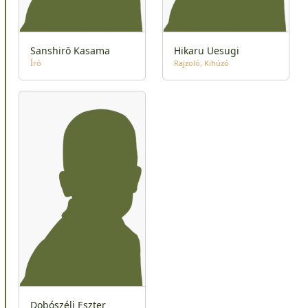
Sanshirō Kasama
Hikaru Uesugi
Író
Rajzoló
Kihúzó
Dobószéli Eszter