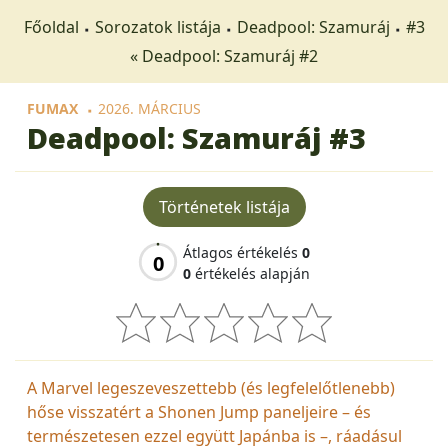
Főoldal
Sorozatok listája
Deadpool: Szamuráj
#3
« Deadpool: Szamuráj #2
FUMAX
2026. MÁRCIUS
Deadpool: Szamuráj
#3
Történetek listája
Átlagos értékelés
0
0
0
értékelés alapján
A Marvel legeszeveszettebb (és legfelelőtlenebb)
hőse visszatért a Shonen Jump paneljeire – és
természetesen ezzel együtt Japánba is –, ráadásul