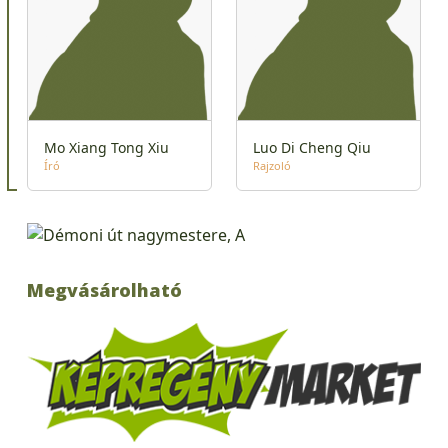
Mo Xiang Tong Xiu
Luo Di Cheng Qiu
Író
Rajzoló
Megvásárolható