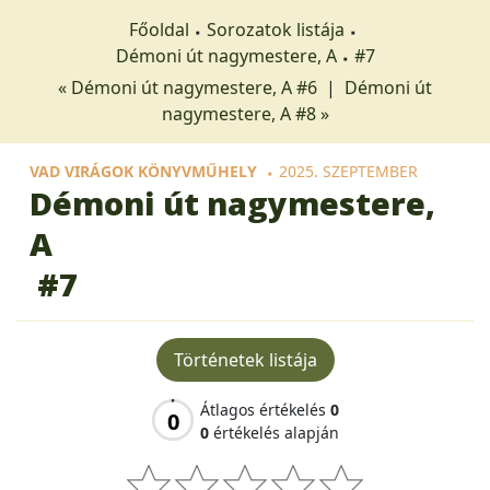
Főoldal
Sorozatok listája
Démoni út nagymestere, A
#7
« Démoni út nagymestere, A #6
|
Démoni út
nagymestere, A #8 »
VAD VIRÁGOK KÖNYVMŰHELY
2025. SZEPTEMBER
Démoni út nagymestere,
A
#7
Történetek listája
Átlagos értékelés
0
0
0
értékelés alapján