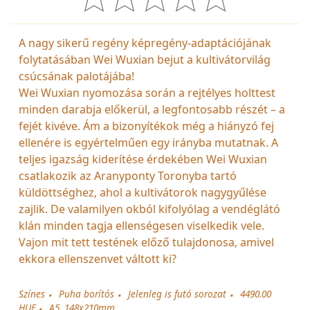
A nagy sikerű regény képregény-adaptációjának
folytatásában Wei Wuxian bejut a kultivátorvilág
csúcsának palotájába!
Wei Wuxian nyomozása során a rejtélyes holttest
minden darabja előkerül, a legfontosabb részét – a
fejét kivéve. Ám a bizonyítékok még a hiányzó fej
ellenére is egyértelműen egy irányba mutatnak. A
teljes igazság kiderítése érdekében Wei Wuxian
csatlakozik az Aranyponty Toronyba tartó
küldöttséghez, ahol a kultivátorok nagygyűlése
zajlik. De valamilyen okból kifolyólag a vendéglátó
klán minden tagja ellenségesen viselkedik vele.
Vajon mit tett testének előző tulajdonosa, amivel
ekkora ellenszenvet váltott ki?
Színes
Puha borítós
Jelenleg is futó sorozat
4490.00
HUF
A5, 148x210mm