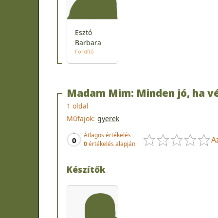
Esztó
Barbara
Fordító
Madam Mim: Minden jó, ha v
1 oldal
Műfajok:
gyerek
Átlagos értékelés
A
0
0
értékelés alapján
Készítők