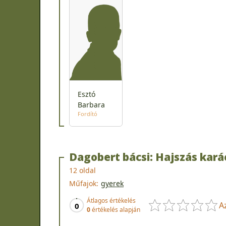
Esztó
Barbara
Fordító
Dagobert bácsi: Hajszás kar
12 oldal
Műfajok:
gyerek
Átlagos értékelés
A
0
0
értékelés alapján