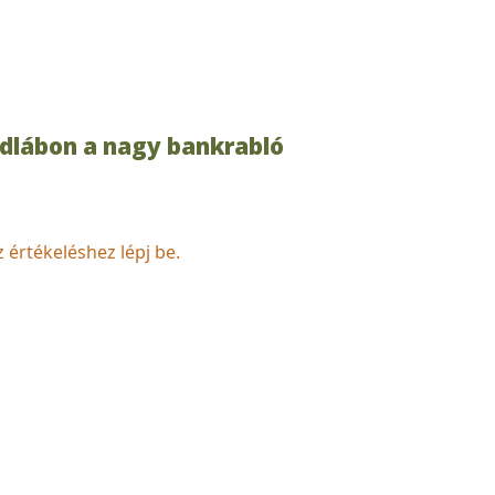
adlábon a nagy bankrabló
z értékeléshez lépj be.