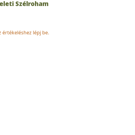
eleti Szélroham
z értékeléshez lépj be.