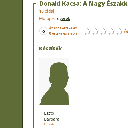
Donald Kacsa: A Nagy Északk
10 oldal
Műfajok:
gyerek
Átlagos értékelés
A
0
0
értékelés alapján
Készítők
Esztó
Barbara
Fordító