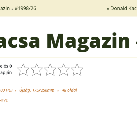
azin
#1998/26
« Donald Ka
acsa Magazin
kelés
0
lapján
.00 HUF
Újság, 175x256mm
48
oldal
NTVE