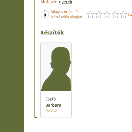
Műfajok:
gyerek
Átlagos értékelés
A
0
0
értékelés alapján
Készítők
Esztó
Barbara
Fordító