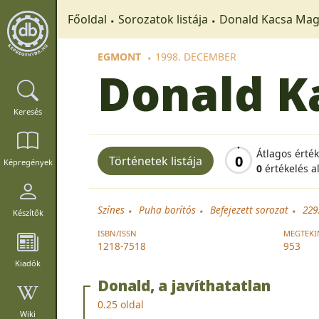
Főoldal
Sorozatok listája
Donald Kacsa Mag
EGMONT
1998. DECEMBER
Donald K
Keresés
Átlagos érté
0
Történetek listája
Képregények
0
értékelés a
Színes
Puha borítós
Befejezett sorozat
229
Készítők
ISBN/ISSN
MEGTEKI
1218-7518
953
Kiadók
Donald, a javíthatatlan
0.25 oldal
Wiki