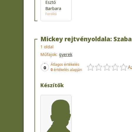
Esztó
Barbara
Fordító
Mickey rejtvényoldala: Szab
1 oldal
Műfajok:
gyerek
Átlagos értékelés
A
0
0
értékelés alapján
Készítők