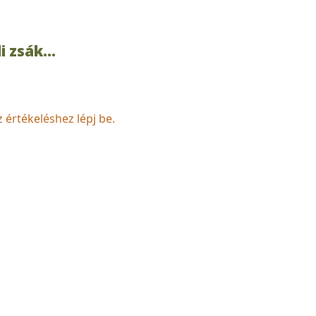
 zsák...
z értékeléshez lépj be.