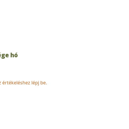
ége hó
z értékeléshez lépj be.