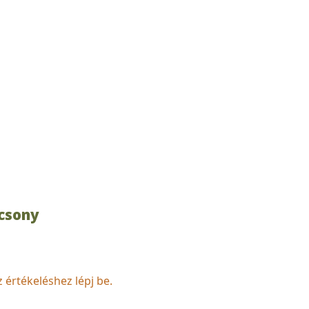
ácsony
z értékeléshez lépj be.