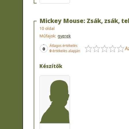
Mickey Mouse: Zsák, zsák, teli
10 oldal
Műfajok:
gyerek
Átlagos értékelés
A
0
0
értékelés alapján
Készítők