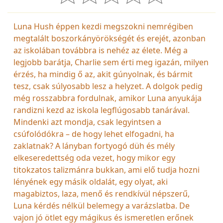
Luna Hush éppen kezdi megszokni nemrégiben
megtalált boszorkányörökségét és erejét, azonban
az iskolában továbbra is nehéz az élete. Még a
legjobb barátja, Charlie sem érti meg igazán, milyen
érzés, ha mindig ő az, akit gúnyolnak, és bármit
tesz, csak súlyosabb lesz a helyzet. A dolgok pedig
még rosszabbra fordulnak, amikor Luna anyukája
randizni kezd az iskola legflúgosabb tanárával.
Mindenki azt mondja, csak legyintsen a
csúfolódókra – de hogy lehet elfogadni, ha
zaklatnak? A lányban fortyogó düh és mély
elkeseredettség oda vezet, hogy mikor egy
titokzatos talizmánra bukkan, ami elő tudja hozni
lényének egy másik oldalát, egy olyat, aki
magabiztos, laza, menő és rendkívül népszerű,
Luna kérdés nélkül belemegy a varázslatba. De
vajon jó ötlet egy mágikus és ismeretlen erőnek