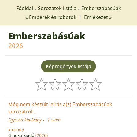
Főoldal
Sorozatok listája
Emberszabásúak
« Emberek és robotok
|
Emlékezet »
Emberszabásúak
2026
Képregények listája
Még nem készült leírás a(z) Emberszabásúak
sorozatról...
Egyszeri kiadvány
1 szám
KIADÓ(K):
Gingko Kiadó
(2026)