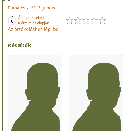
Primates
2013. június
Átlagos értékelés
0
0
értékelés alapján
Az értékeléshez lépj be.
Készítők