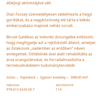
állatjogi aktivistájává vált.
Dian Fossey szenvedélyesen védelmezte a hegyi
gorillákat, és a nagyközönség elé tárta e békés
emberszabású majmok nehéz sorsát.
Biruté Galdikas az indonéz dzsungelbe költözött,
hogy megfigyelje azt a rejtőzködő állatot, amelyet
az őslakosok „vadember az erdőben” néven
emlegettek. Ottlétének évei alatt rehabilitálta az
árva orangutánokat, és forradalmasította a
természetvédelem tudományterületét.
Színes
Paperback
Egyszeri kiadvány
5990.00 HUF
ISBN/ISSN
MEGTEKINTVE
978-615-6326-60-7
114
-