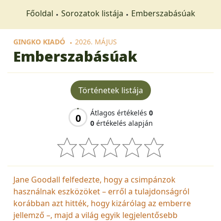
Főoldal
Sorozatok listája
Emberszabásúak
GINGKO KIADÓ
2026. MÁJUS
Emberszabásúak
Történetek listája
Átlagos értékelés
0
0
0
értékelés alapján
Jane Goodall felfedezte, hogy a csimpánzok
használnak eszközöket – erről a tulajdonságról
korábban azt hitték, hogy kizárólag az emberre
jellemző –, majd a világ egyik legjelentősebb