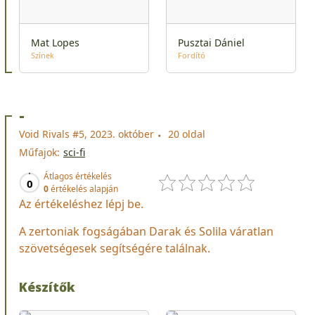
Mat Lopes
Pusztai Dániel
Színek
Fordító
-
Void Rivals #5, 2023. október
20 oldal
Műfajok:
sci-fi
Átlagos értékelés
0
0
értékelés alapján
Az értékeléshez lépj be.
A zertoniak fogságában Darak és Solila váratlan
szövetségesek segítségére találnak.
Készítők