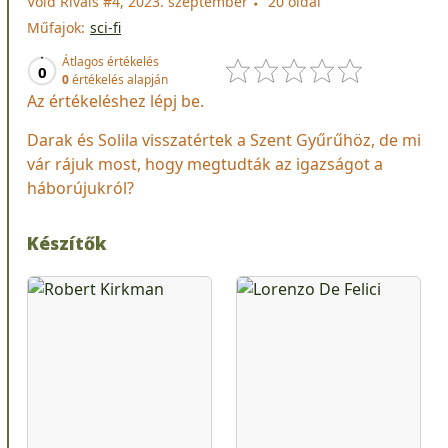
Void Rivals #4, 2023. szeptember
20 oldal
Műfajok:
sci-fi
Átlagos értékelés
0
0
értékelés alapján
Az értékeléshez lépj be.
Darak és Solila visszatértek a Szent Gyűrűhöz, de mi
vár rájuk most, hogy megtudták az igazságot a
háborújukról?
Készítők