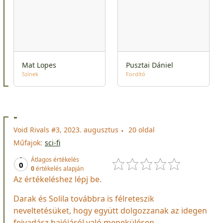
Mat Lopes
Pusztai Dániel
Színek
Fordító
-
Void Rivals #3, 2023. augusztus
20 oldal
Műfajok:
sci-fi
Átlagos értékelés
0
0
értékelés alapján
Az értékeléshez lépj be.
Darak és Solila továbbra is félreteszik
neveltetésüket, hogy együtt dolgozzanak az idegen
fejvadász hajójáról való menekülésen.