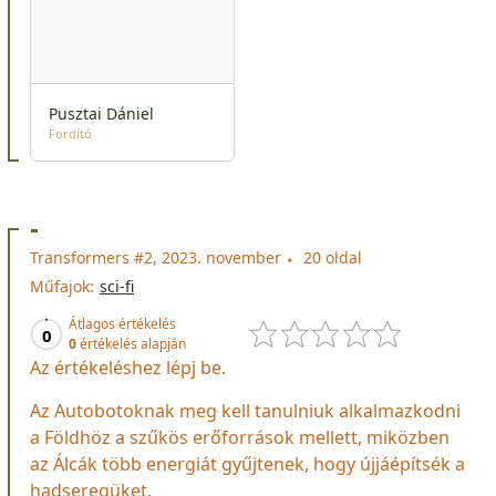
Pusztai Dániel
Fordító
-
Transformers #2, 2023. november
20 oldal
Műfajok:
sci-fi
Átlagos értékelés
0
0
értékelés alapján
Az értékeléshez lépj be.
Az Autobotoknak meg kell tanulniuk alkalmazkodni
a Földhöz a szűkös erőforrások mellett, miközben
az Álcák több energiát gyűjtenek, hogy újjáépítsék a
hadseregüket.