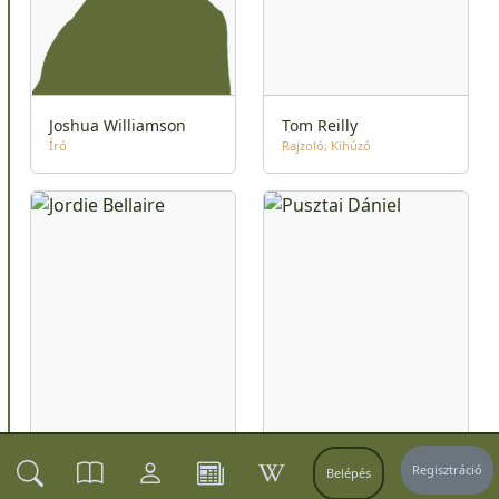
Joshua Williamson
Tom Reilly
Író
Rajzoló
Kihúzó
Regisztráció
Belépés