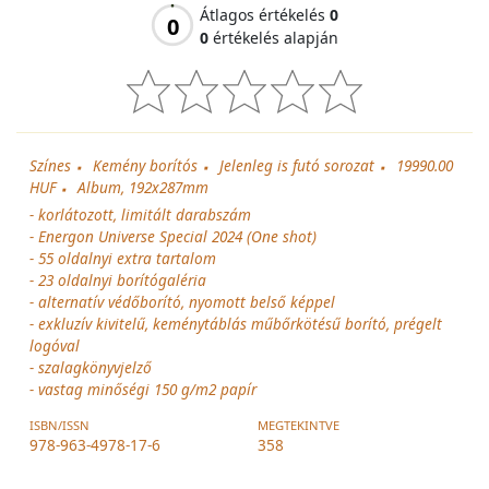
Átlagos értékelés
0
0
0
értékelés alapján
Színes
Kemény borítós
Jelenleg is futó sorozat
19990.00
HUF
Album, 192x287mm
- korlátozott, limitált darabszám
- Energon Universe Special 2024 (One shot)
- 55 oldalnyi extra tartalom
- 23 oldalnyi borítógaléria
- alternatív védőborító, nyomott belső képpel
- exkluzív kivitelű, keménytáblás műbőrkötésű borító, prégelt
logóval
- szalagkönyvjelző
- vastag minőségi 150 g/m2 papír
ISBN/ISSN
MEGTEKINTVE
978-963-4978-17-6
358