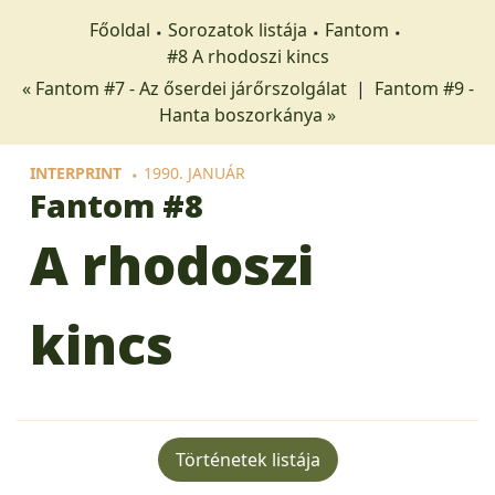
Főoldal
Sorozatok listája
Fantom
#8 A rhodoszi kincs
« Fantom #7 - Az őserdei járőrszolgálat
|
Fantom #9 -
Hanta boszorkánya »
INTERPRINT
1990. JANUÁR
Fantom
#8
A rhodoszi
kincs
Történetek listája