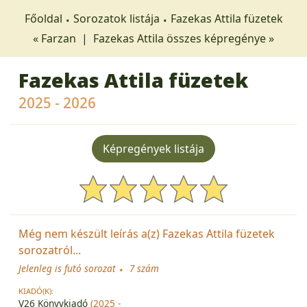
Főoldal
Sorozatok listája
Fazekas Attila füzetek
« Farzan
|
Fazekas Attila összes képregénye »
Fazekas Attila füzetek
2025 - 2026
Képregények listája
Még nem készült leírás a(z) Fazekas Attila füzetek
sorozatról...
Jelenleg is futó sorozat
7 szám
KIADÓ(K):
V26 Könyvkiadó
(2025 -