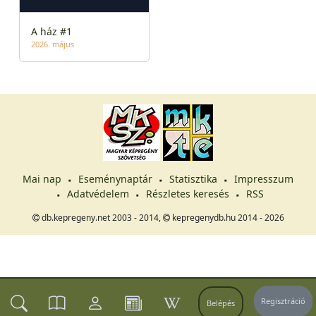
A ház #1
2026. május
Mai nap
Eseménynaptár
Statisztika
Impresszum
Adatvédelem
Részletes keresés
RSS
db.kepregeny.net 2003 - 2014,
kepregenydb.hu 2014 - 2026
Regisztráció
Belépés