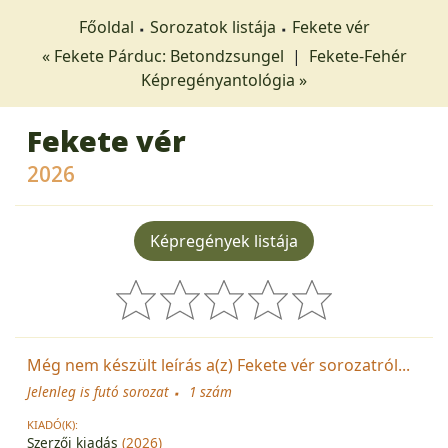
Főoldal
Sorozatok listája
Fekete vér
« Fekete Párduc: Betondzsungel
|
Fekete-Fehér
Képregényantológia »
Fekete vér
2026
Képregények listája
Még nem készült leírás a(z) Fekete vér sorozatról...
Jelenleg is futó sorozat
1 szám
KIADÓ(K):
Szerzői kiadás
(2026)