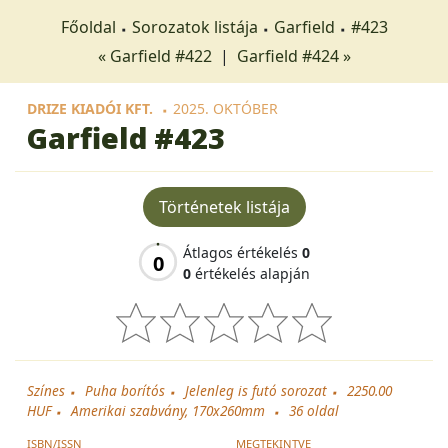
Főoldal
Sorozatok listája
Garfield
#423
« Garfield #422
|
Garfield #424 »
DRIZE KIADÓI KFT.
2025. OKTÓBER
Garfield
#423
Történetek listája
Átlagos értékelés
0
0
0
értékelés alapján
Színes
Puha borítós
Jelenleg is futó sorozat
2250.00
HUF
Amerikai szabvány, 170x260mm
36
oldal
ISBN/ISSN
MEGTEKINTVE