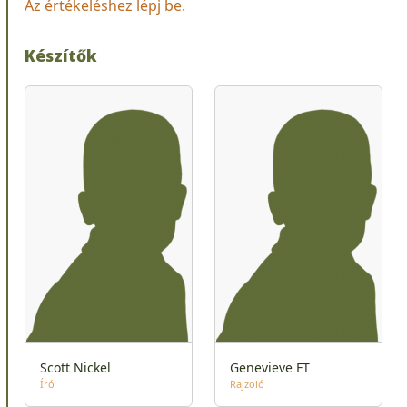
Az értékeléshez lépj be.
Készítők
Scott Nickel
Genevieve FT
Író
Rajzoló