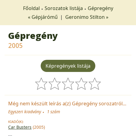
Főoldal
Sorozatok listája
Gépregény
« Gépjárómű
|
Geronimo Stilton »
Gépregény
2005
Képregények listája
Még nem készült leírás a(z) Gépregény sorozatról...
Egyszeri kiadvány
1 szám
KIADÓ(K):
Car Busters
(2005)