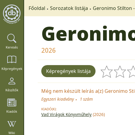
Főoldal
Sorozatok listája
Geronimo Stilton 
Geronimo 
Keresés
2026
Képregények
Képregények listája
Még nem készült leírás a(z) Geronimo Stil
Készítők
Egyszeri kiadvány
1 szám
KIADÓ(K):
Kiadók
Vad Virágok Könyvműhely
(2026)
Wiki