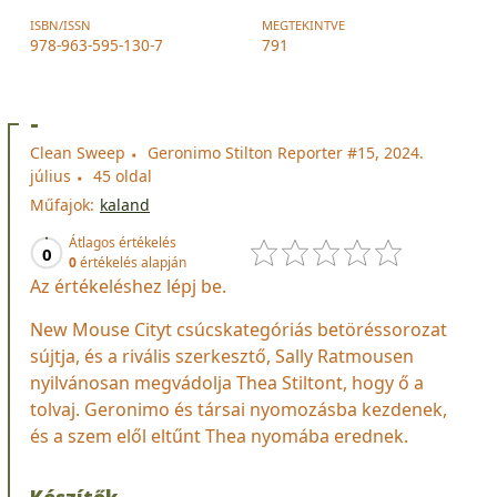
ISBN/ISSN
MEGTEKINTVE
978-963-595-130-7
791
-
Clean Sweep
Geronimo Stilton Reporter #15, 2024.
július
45 oldal
Műfajok:
kaland
Átlagos értékelés
0
0
értékelés alapján
Az értékeléshez lépj be.
New Mouse Cityt csúcskategóriás betöréssorozat
sújtja, és a rivális szerkesztő, Sally Ratmousen
nyilvánosan megvádolja Thea Stiltont, hogy ő a
tolvaj. Geronimo és társai nyomozásba kezdenek,
és a szem elől eltűnt Thea nyomába erednek.
Készítők