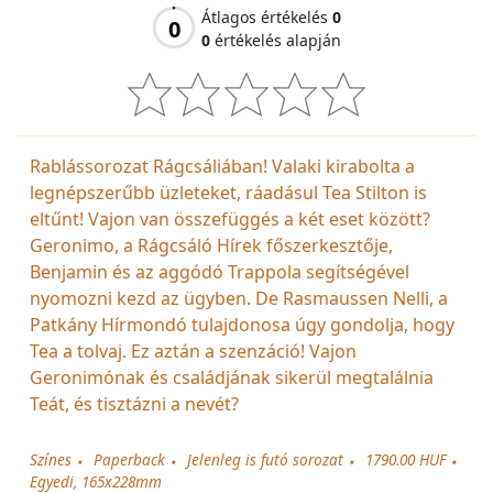
Átlagos értékelés
0
0
0
értékelés alapján
Rablássorozat Rágcsáliában! Valaki kirabolta a
legnépszerűbb üzleteket, ráadásul Tea Stilton is
eltűnt! Vajon van összefüggés a két eset között?
Geronimo, a Rágcsáló Hírek főszerkesztője,
Benjamin és az aggódó Trappola segítségével
nyomozni kezd az ügyben. De Rasmaussen Nelli, a
Patkány Hírmondó tulajdonosa úgy gondolja, hogy
Tea a tolvaj. Ez aztán a szenzáció! Vajon
Geronimónak és családjának sikerül megtalálnia
Teát, és tisztázni a nevét?
Színes
Paperback
Jelenleg is futó sorozat
1790.00 HUF
Egyedi, 165x228mm