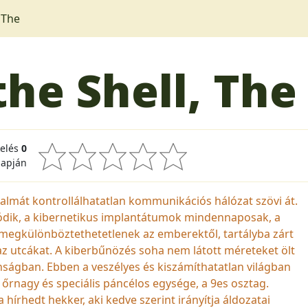
 The
the Shell, The
kelés
0
lapján
lmát kontrollálhatatlan kommunikációs hálózat szövi át.
ódik, a kibernetikus implantátumok mindennaposak, a
megkülönböztethetetlenek az emberektől, tartályba zárt
 az utcákat. A kiberbűnözés soha nem látott méreteket ölt
nságban. Ebben a veszélyes és kiszámíthatatlan világban
rnagy és speciális páncélos egysége, a 9­es osztag.
hírhedt hekker, aki kedve szerint irányítja áldozatai