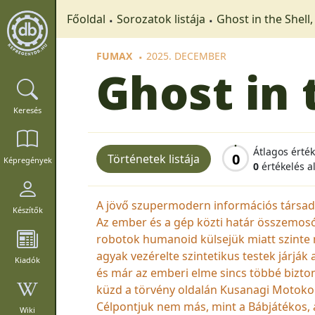
Főoldal
Sorozatok listája
Ghost in the Shell,
FUMAX
2025. DECEMBER
Ghost in 
Keresés
Átlagos érté
0
Történetek listája
Képregények
0
értékelés a
A jövő szupermodern információs társada
Készítők
Az ember és a gép közti határ összemos
robotok humanoid külsejük miatt szinte 
agyak vezérelte szintetikus testek járják
Kiadók
és már az emberi elme sincs többé bizto
küzd a törvény oldalán Kusanagi Motoko ő
Célpontjuk nem más, mint a Bábjátékos, a 
Wiki