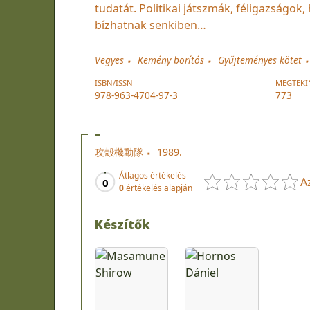
tudatát. Politikai játszmák, féligazságok
bízhatnak senkiben…
Vegyes
Kemény borítós
Gyűjteményes kötet
ISBN/ISSN
MEGTEKI
978-963-4704-97-3
773
-
攻殻機動隊
1989.
Átlagos értékelés
A
0
0
értékelés alapján
Készítők