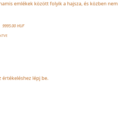
, hamis emlékek között folyik a hajsza, és közben nem
9995.00 HUF
NTVE
z értékeléshez lépj be.