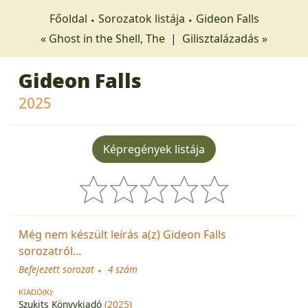
Főoldal
Sorozatok listája
Gideon Falls
« Ghost in the Shell, The
|
Gilisztalázadás »
Gideon Falls
2025
Képregények listája
Még nem készült leírás a(z) Gideon Falls
sorozatról...
Befejezett sorozat
4 szám
KIADÓ(K):
Szukits Könyvkiadó
(2025)