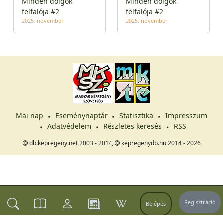
Minden ​dolgok
Minden ​dolgok
felfalója #2
felfalója #2
2025. november
2025. november
Mai nap
Eseménynaptár
Statisztika
Impresszum
Adatvédelem
Részletes keresés
RSS
db.kepregeny.net 2003 - 2014,
kepregenydb.hu 2014 - 2026
Regisztráció
Belépés