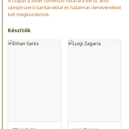
A csapat a Sötét Dimenzió határára kerül, ahol
vámpírszerű barbárokkal és hatalmas denevérekkel
kell megküzdeniük.
Készítők