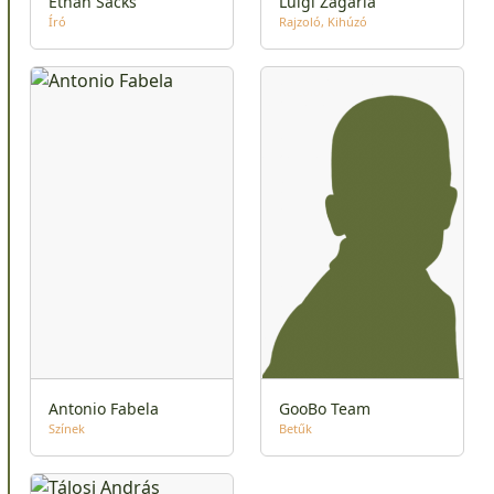
Ethan Sacks
Luigi Zagaria
Író
Rajzoló
Kihúzó
Antonio Fabela
GooBo Team
Színek
Betűk