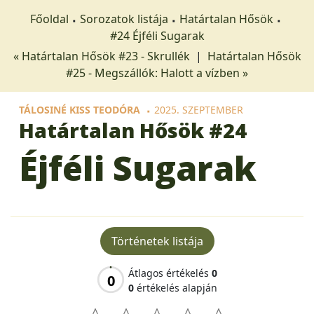
Főoldal
Sorozatok listája
Határtalan Hősök
#24 Éjféli Sugarak
« Határtalan Hősök #23 - Skrullék
|
Határtalan Hősök
#25 - Megszállók: Halott a vízben »
TÁLOSINÉ KISS TEODÓRA
2025. SZEPTEMBER
Határtalan Hősök
#24
Éjféli Sugarak
Történetek listája
Átlagos értékelés
0
0
0
értékelés alapján