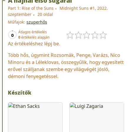
A hajnal első sugarai
Part 1: Rise of the Suns
Midnight Suns #1, 2022.
szeptember
20 oldal
Műfajok:
szuperhős
Átlagos értékelés
0
0
értékelés alapján
Az értékeléshez lépj be.
Több hős, úgymint Rozsomák, Penge, Varázs, Nico
Minoru és a Léleklovas, összegyűlik, hogy egyesített
erővel szálljanak szembe egy világvégét jósló,
démoni fenyegetéssel.
Készítők