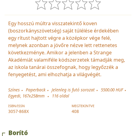
Egy hosszú múltra visszatekintő koven
(boszorkányszövetség) saját túlélése érdekében
egy rítust hajtott végre a középkor vége felé,
melynek azonban a jövőre nézve lett rettenetes
következménye. Amikor a jelenben a Strange
Akadémiát valamiféle ködszerzetek támadják meg,
az iskola tanárai összefognak, hogy legyőzzék a
fenyegetést, ami elhozhatja a világvégét.
Színes
Paperback
Jelenleg is futó sorozat
5500.00 HUF
Egyedi, 167x258mm
116
oldal
ISBN/ISSN
MEGTEKINTVE
3057-868X
408
Borító