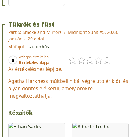
Tükrök és füst
Part 5: Smoke and Mirrors
Midnight Suns #5, 2023.
január
20 oldal
Műfajok:
szuperhős
Átlagos értékelés
0
0
értékelés alapján
Az értékeléshez lépj be.
Agatha Harkness múltbeli hibái végre utolérik őt, és
olyan döntés elé kerül, amely örökre
megváltoztathatja.
Készítők