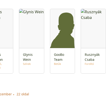
s
Glynis
GooBo
Rusznyák
on
Wein
Team
Csaba
ó
Színek
Betűk
Fordító
ó
ecember
22 oldal