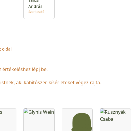
Tálosi
András
Szerkesztő
2 oldal
z értékeléshez lépj be.
stnek, aki kábítószer-kísérleteket végez rajta.