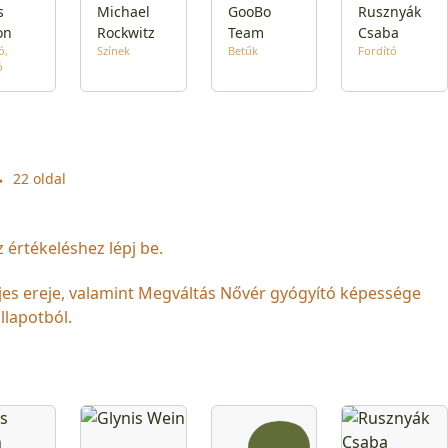
s
Michael
GooBo
Rusznyák
on
Rockwitz
Team
Csaba
ó
Színek
Betűk
Fordító
ó
22 oldal
z értékeléshez lépj be.
jes ereje, valamint Megváltás Nővér gyógyító képessége
llapotból.