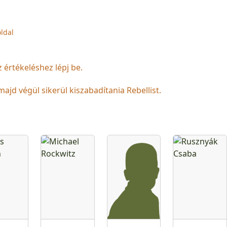
oldal
z értékeléshez lépj be.
jd végül sikerül kiszabadítania Rebellist.