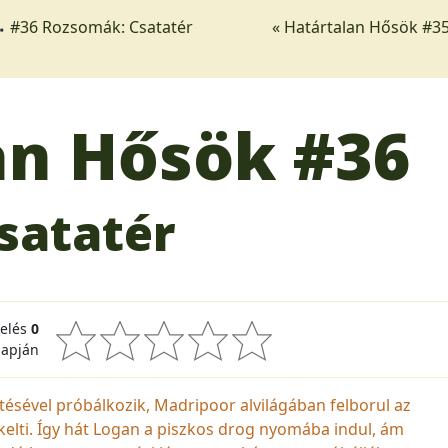
#36 Rozsomák: Csatatér
« Határtalan Hősök #35
an Hősök
#36
satatér
kelés
0
lapján
ztésével próbálkozik, Madripoor alvilágában felborul az
kelti. Így hát Logan a piszkos drog nyomába indul, ám