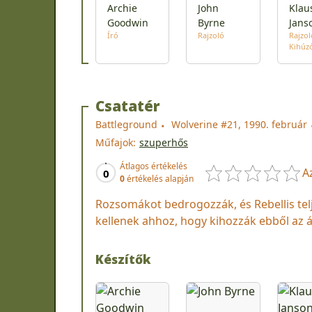
Archie
John
Klau
Goodwin
Byrne
Jans
Író
Rajzoló
Rajzol
Kihúz
Csatatér
Battleground
Wolverine #21, 1990. február
Műfajok:
szuperhős
Átlagos értékelés
A
0
0
értékelés alapján
Rozsomákot bedrogozzák, és Rebellis tel
kellenek ahhoz, hogy kihozzák ebből az á
Készítők