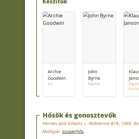
Készítők
Archie
John
Klau
Goodwin
Byrne
Jans
Író
Rajzoló
Rajzol
Kihúz
Hősök és gonosztevők
Heroes and Villains
Wolverine #19, 1989. d
Műfajok:
szuperhős