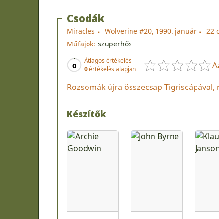
Csodák
Miracles
Wolverine #20, 1990. január
22 
Műfajok:
szuperhős
Átlagos értékelés
A
0
0
értékelés alapján
Rozsomák újra összecsap Tigriscápával, ma
Készítők