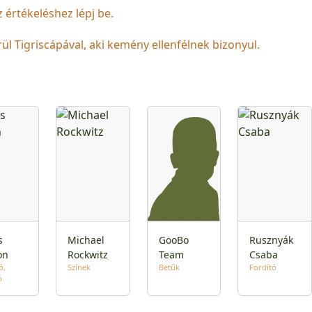
z értékeléshez lépj be.
Tigriscápával, aki kemény ellenfélnek bizonyul.
s
Michael
GooBo
Rusznyák
on
Rockwitz
Team
Csaba
ó
Színek
Betűk
Fordító
ó