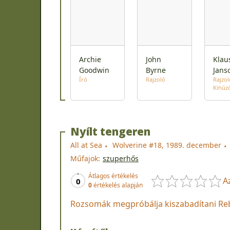
Archie
John
Klau
Goodwin
Byrne
Jans
Író
Rajzoló
Rajzol
Kihúz
Nyílt tengeren
All at Sea
Wolverine #18, 1989. december
Műfajok:
szuperhős
Átlagos értékelés
A
0
0
értékelés alapján
Rozsomák megpróbálja kiszabadítani Rebel