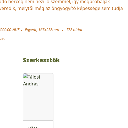
kodó herceg nem nézi jó szemmel, így megpróbálják
everedik, melytől még az öngyógyító képessége sem tudja
6000.00 HUF
Egyedi, 167x258mm
172
oldal
NTVE
Szerkesztők