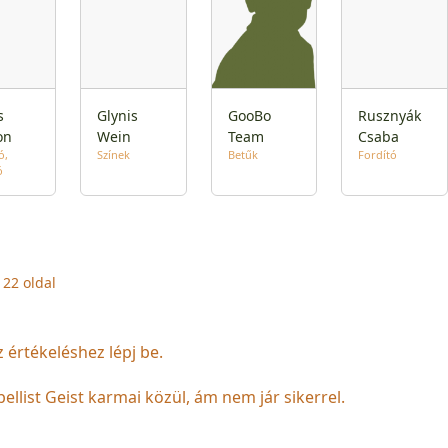
s
Glynis
GooBo
Rusznyák
on
Wein
Team
Csaba
ó
Színek
Betűk
Fordító
ó
22 oldal
z értékeléshez lépj be.
list Geist karmai közül, ám nem jár sikerrel.