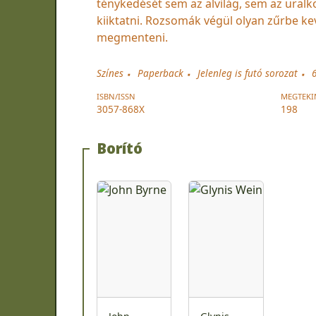
ténykedését sem az alvilág, sem az ural
kiiktatni. Rozsomák végül olyan zűrbe k
megmenteni.
Színes
Paperback
Jelenleg is futó sorozat
ISBN/ISSN
MEGTEKI
3057-868X
198
Borító