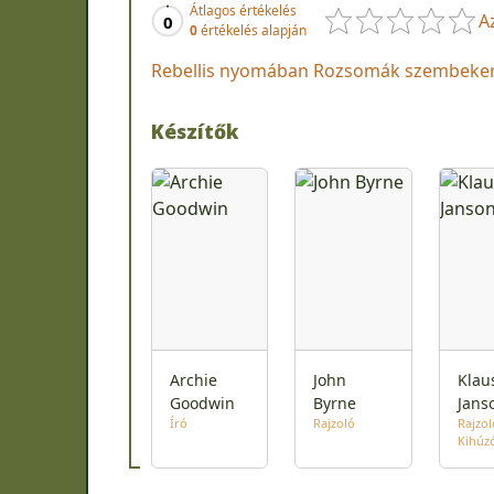
Átlagos értékelés
A
0
0
értékelés alapján
Rebellis nyomában Rozsomák szembekerül 
Készítők
Archie
John
Klau
Goodwin
Byrne
Jans
Író
Rajzoló
Rajzol
Kihúz