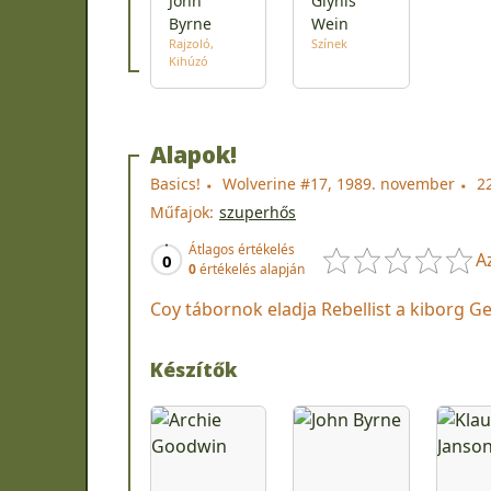
John
Glynis
Byrne
Wein
Rajzoló
Színek
Kihúzó
Alapok!
Basics!
Wolverine #17, 1989. november
2
Műfajok:
szuperhős
Átlagos értékelés
A
0
0
értékelés alapján
Coy tábornok eladja Rebellist a kiborg Gei
Készítők