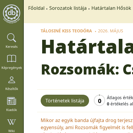
Főoldal
Sorozatok listája
Határtalan Hősök
TÁLOSINÉ KISS TEODÓRA
2026. MÁJUS
Határtal
Keresés
Rozsomák: C
Képregények
Készítők
Átlagos érté
0
Történetek listája
0
értékelés a
Kiadók
Mikor az egyik banda újfajta drog terjes
egyensúly, ami Rozsomák figyelmét is fel
Wiki