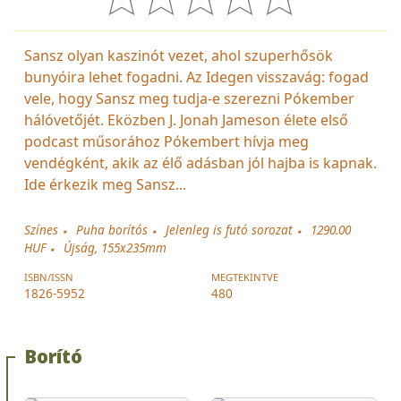
Sansz olyan kaszinót vezet, ahol szuperhősök
bunyóira lehet fogadni. Az Idegen visszavág: fogad
vele, hogy Sansz meg tudja-e szerezni Pókember
hálóvetőjét. Eközben J. Jonah Jameson élete első
podcast műsorához Pókembert hívja meg
vendégként, akik az élő adásban jól hajba is kapnak.
Ide érkezik meg Sansz...
Színes
Puha borítós
Jelenleg is futó sorozat
1290.00
HUF
Újság, 155x235mm
ISBN/ISSN
MEGTEKINTVE
1826-5952
480
Borító