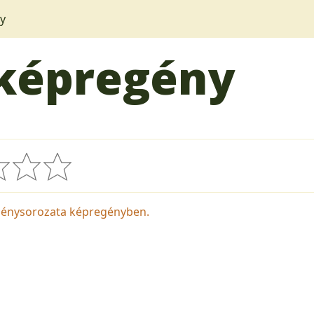
y
képregény
génysorozata képregényben.