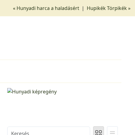
« Hunyadi harca a haladásért
|
Hupikék Törpikék »