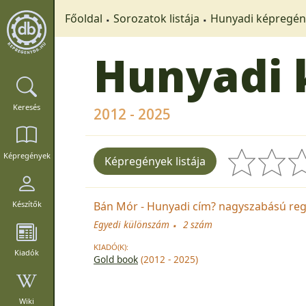
Főoldal
Sorozatok listája
Hunyadi képregén
Hunyadi 
Keresés
2012 - 2025
Képregények
Képregények listája
Bán Mór - Hunyadi cím? nagyszabású re
Készítők
Egyedi különszám
2 szám
KIADÓ(K):
Kiadók
Gold book
(2012 - 2025)
Wiki