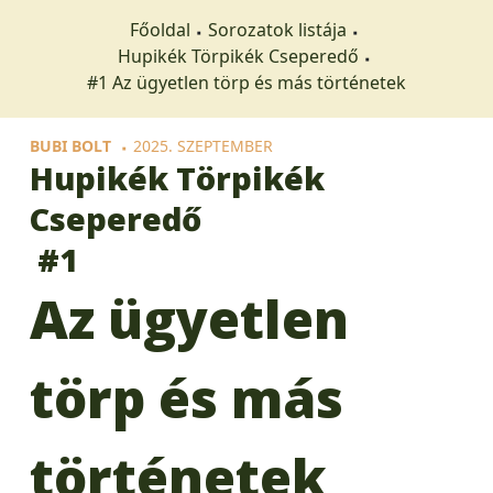
Főoldal
Sorozatok listája
Hupikék Törpikék Cseperedő
#1 Az ügyetlen törp és más történetek
BUBI BOLT
2025. SZEPTEMBER
Hupikék Törpikék
Cseperedő
#1
Az ügyetlen
törp és más
történetek