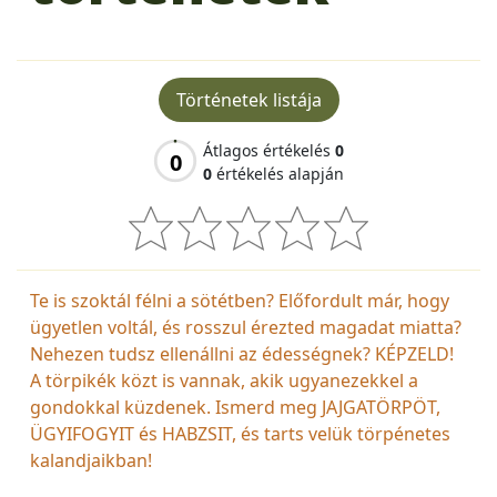
Történetek listája
Átlagos értékelés
0
0
0
értékelés alapján
Te is szoktál félni a sötétben? Előfordult már, hogy
ügyetlen voltál, és rosszul érezted magadat miatta?
Nehezen tudsz ellenállni az édességnek? KÉPZELD!
A törpikék közt is vannak, akik ugyanezekkel a
gondokkal küzdenek. Ismerd meg JAJGATÖRPÖT,
ÜGYIFOGYIT és HABZSIT, és tarts velük törpénetes
kalandjaikban!