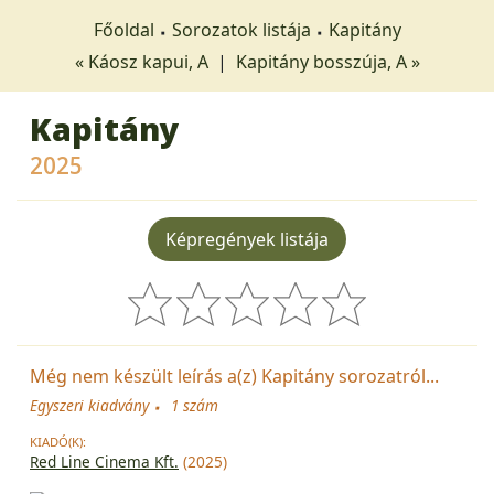
Főoldal
Sorozatok listája
Kapitány
« Káosz kapui, A
|
Kapitány bosszúja, A »
Kapitány
2025
Képregények listája
Még nem készült leírás a(z) Kapitány sorozatról...
Egyszeri kiadvány
1 szám
KIADÓ(K):
Red Line Cinema Kft.
(2025)