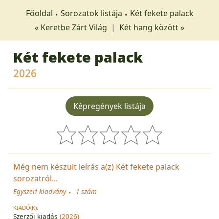
Főoldal
Sorozatok listája
Két fekete palack
« Keretbe Zárt Világ
|
Két hang között »
Két fekete palack
2026
Képregények listája
Még nem készült leírás a(z) Két fekete palack
sorozatról...
Egyszeri kiadvány
1 szám
KIADÓ(K):
Szerzői kiadás
(2026)