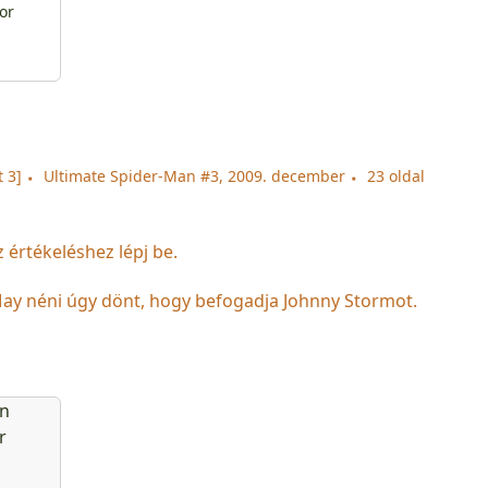
or
 3]
Ultimate Spider-Man #3, 2009. december
23 oldal
z értékeléshez lépj be.
y néni úgy dönt, hogy befogadja Johnny Stormot.