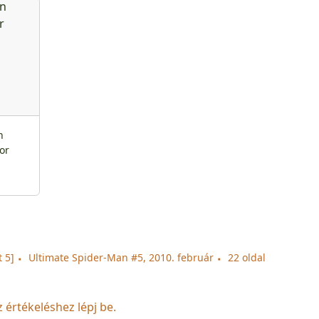
n
or
 5]
Ultimate Spider-Man #5, 2010. február
22 oldal
z értékeléshez lépj be.