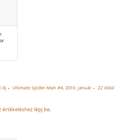
n
or
 4]
Ultimate Spider-Man #4, 2010. január
22 oldal
z értékeléshez lépj be.