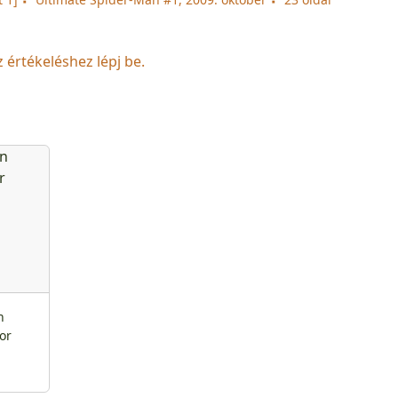
z értékeléshez lépj be.
n
or