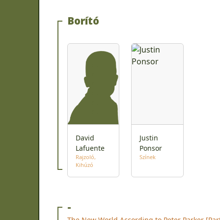
Borító
David
Justin
Lafuente
Ponsor
Rajzoló
Színek
Kihúzó
-
The New World According to Peter Parker [Part