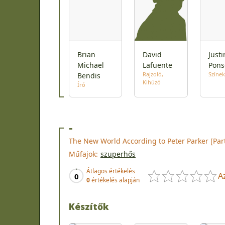
Brian
David
Justi
Michael
Lafuente
Pons
Rajzoló
Színek
Bendis
Kihúzó
Író
-
The New World According to Peter Parker [Part
Műfajok:
szuperhős
Átlagos értékelés
A
0
0
értékelés alapján
Készítők