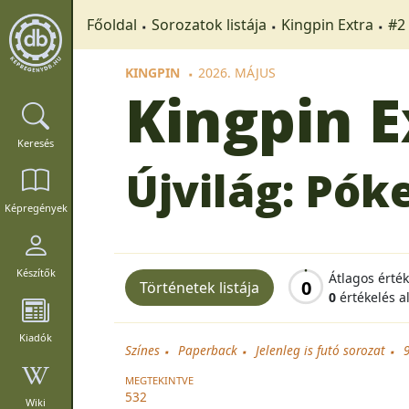
Főoldal
Sorozatok listája
Kingpin Extra
#2 
KINGPIN
2026. MÁJUS
Kingpin E
Keresés
Újvilág: Pók
Képregények
Készítők
Átlagos érté
0
Történetek listája
0
értékelés a
Kiadók
Színes
Paperback
Jelenleg is futó sorozat
MEGTEKINTVE
532
Wiki