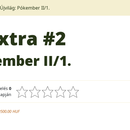
Újvilág: Pókember II/1.
xtra
#2
ember II/1.
kelés
0
lapján
9500.00 HUF