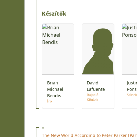
Készítők
Brian
David
Justi
Michael
Lafuente
Pons
Rajzoló
Színek
Bendis
Kihúzó
Író
-
The New World According to Peter Parker [Part