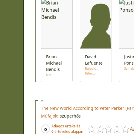
Brian
David
Justi
Michael
Lafuente
Pons
Rajzoló
Színek
Bendis
Kihúzó
Író
-
The New World According to Peter Parker [Part
Műfajok:
szuperhős
Átlagos értékelés
A
0
0
értékelés alapján