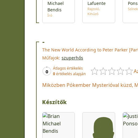
Michael
Lafuente
Pons
Rajzoló
Színek
Bendis
Kihúzó
Író
-
The New World According to Peter Parker [Part
Műfajok:
szuperhős
Átlagos értékelés
A
0
0
értékelés alapján
Miközben Pókember Mysterióval küzd, Ma
Készítők