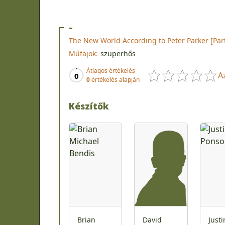
-
The New World According to Peter Parker [Part
Műfajok:
szuperhős
Átlagos értékelés
A
0
0
értékelés alapján
Készítők
Brian
David
Justi