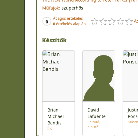
Műfajok:
szuperhős
Átlagos értékelés
A
0
0
értékelés alapján
Készítők
Brian
David
Justi
Michael
Lafuente
Pons
Rajzoló
Színek
Bendis
Kihúzó
Író