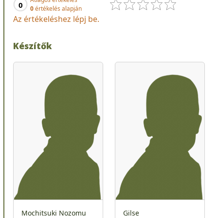
0
0
értékelés alapján
Az értékeléshez lépj be.
Készítők
Mochitsuki Nozomu
Gilse