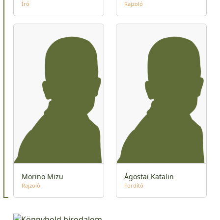
Író
Rajzoló
Morino Mizu
Ágostai Katalin
Rajzoló
Fordító