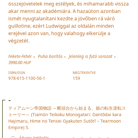
összejövetelek meg estélyek, és mihamarabb vissza
akar menni az akadémiára. A hazaúton azonban
ismét nyugtalanítani kezdte a jövőben rá váró
guillotine, ezért Ludwiggal az oldalán minden
erejével azon van, hogy valahogy elkerülje a
végzetét.
Fekete-Fehér
Puha borítós
Jelenleg is futó sorozat
3990.00 HUF
ISBN/ISSN
MEGTEKINTVE
978-615-1100-56-1
159
-
ティアムーン帝国物語 ～断頭台から始まる、姫の転生逆転ス
トーリー～ (Tiamūn Teikoku Monogatari: Dantōdai kara
Hajimaru, Hime no Tensei Gyakuten Sutōrī – Tearmoon
Empire) 5.
Átlagos értékelés