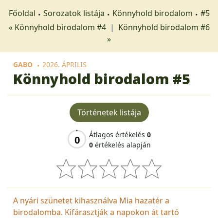
Főoldal
Sorozatok listája
Könnyhold birodalom
#5
« Könnyhold birodalom #4
|
Könnyhold birodalom #6
»
GABO
2026. ÁPRILIS
Könnyhold birodalom
#5
Történetek listája
Átlagos értékelés
0
0
0
értékelés alapján
A nyári szünetet kihasználva Mia hazatér a
birodalomba. Kifárasztják a napokon át tartó