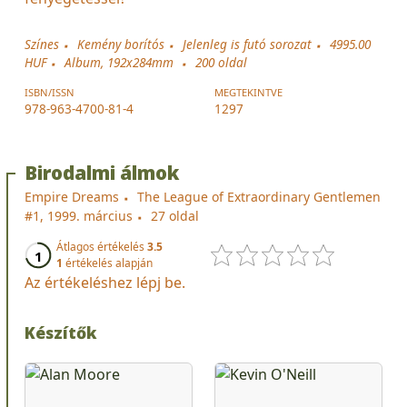
Színes
Kemény borítós
Jelenleg is futó sorozat
4995.00
HUF
Album, 192x284mm
200
oldal
ISBN/ISSN
MEGTEKINTVE
978-963-4700-81-4
1297
Birodalmi álmok
Empire Dreams
The League of Extraordinary Gentlemen
#1, 1999. március
27 oldal
Átlagos értékelés
3.5
1
1
értékelés alapján
Az értékeléshez lépj be.
Készítők