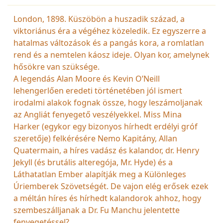
London, 1898. Küszöbön a huszadik század, a
viktoriánus éra a végéhez közeledik. Ez egyszerre a
hatalmas változások és a pangás kora, a romlatlan
rend és a nemtelen káosz ideje. Olyan kor, amelynek
hősökre van szüksége.
A legendás Alan Moore és Kevin O’Neill
lehengerlően eredeti történetében jól ismert
irodalmi alakok fognak össze, hogy leszámoljanak
az Angliát fenyegető veszélyekkel. Miss Mina
Harker (egykor egy bizonyos hírhedt erdélyi gróf
szeretője) felkérésére Nemo Kapitány, Allan
Quatermain, a híres vadász és kalandor, dr. Henry
Jekyll (és brutális alteregója, Mr. Hyde) és a
Láthatatlan Ember alapítják meg a Különleges
Úriemberek Szövetségét. De vajon elég erősek ezek
a méltán híres és hírhedt kalandorok ahhoz, hogy
szembeszálljanak a Dr. Fu Manchu jelentette
fenyegetéssel?