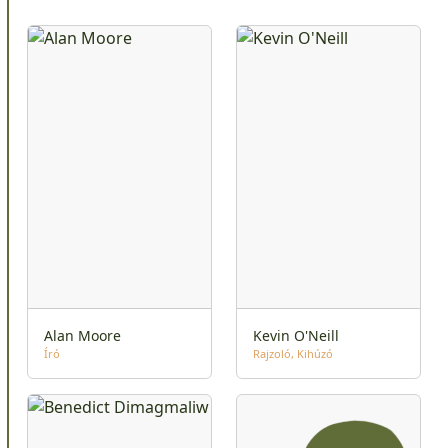
Alan Moore
Kevin O'Neill
Író
Rajzoló
Kihúzó