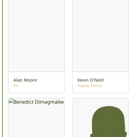
Alan Moore
Kevin O'Neill
Író
Rajzoló
Kihúzó