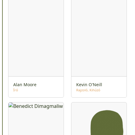
Alan Moore
Kevin O'Neill
Író
Rajzoló
Kihúzó