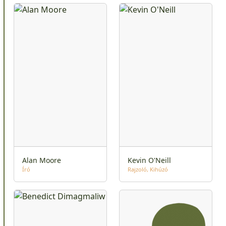
Alan Moore
Kevin O'Neill
Író
Rajzoló
Kihúzó