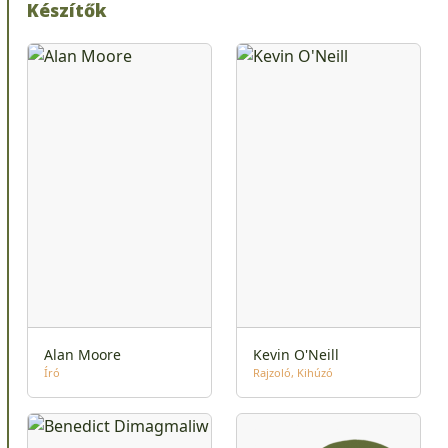
Készítők
Alan Moore
Kevin O'Neill
Író
Rajzoló
Kihúzó