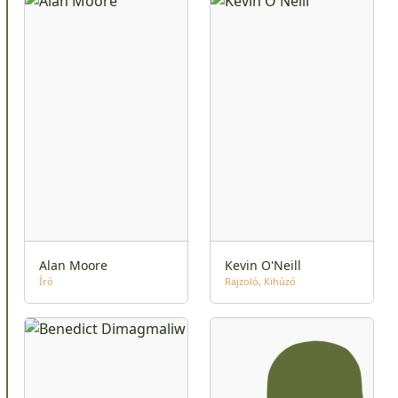
Alan Moore
Kevin O'Neill
Író
Rajzoló
Kihúzó