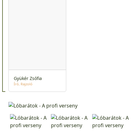
Gyükér Zsófia
Író
Rajzoló