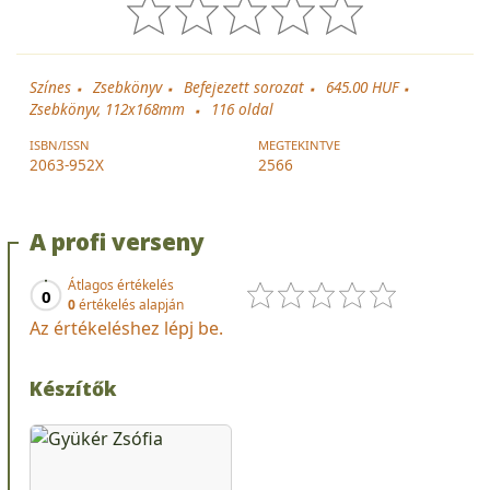
Színes
Zsebkönyv
Befejezett sorozat
645.00 HUF
Zsebkönyv, 112x168mm
116
oldal
ISBN/ISSN
MEGTEKINTVE
2063-952X
2566
A profi verseny
Átlagos értékelés
0
0
értékelés alapján
Az értékeléshez lépj be.
Készítők