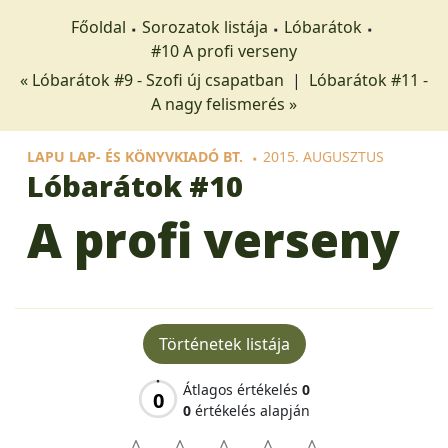
Főoldal
Sorozatok listája
Lóbarátok
#10 A profi verseny
« Lóbarátok #9 - Szofi új csapatban
|
Lóbarátok #11 -
A nagy felismerés »
LAPU LAP- ÉS KÖNYVKIADÓ BT.
2015. AUGUSZTUS
Lóbarátok
#10
A profi verseny
Történetek listája
Átlagos értékelés
0
0
0
értékelés alapján