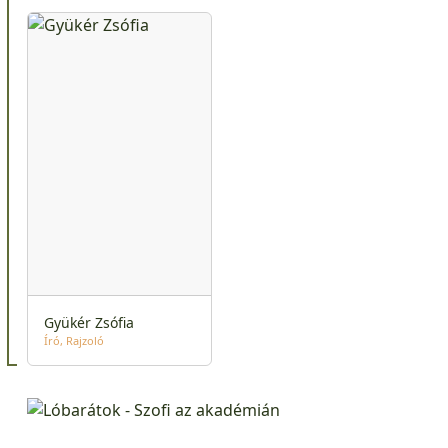
Gyükér Zsófia
Író
Rajzoló