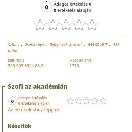
Átlagos értékelés
0
0
0
értékelés alapján
Színes
Zsebkönyv
Befejezett sorozat
645.00 HUF
116
oldal
ISBN/ISSN
MEGTEKINTVE
599-903-3924-83-2
1775
Szofi az akadémián
Átlagos értékelés
0
0
értékelés alapján
Az értékeléshez lépj be.
Készítők