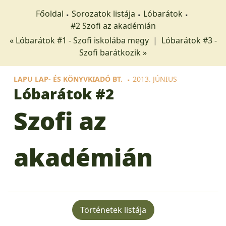
Főoldal
Sorozatok listája
Lóbarátok
#2 Szofi az akadémián
« Lóbarátok #1 - Szofi iskolába megy
|
Lóbarátok #3 -
Szofi barátkozik »
LAPU LAP- ÉS KÖNYVKIADÓ BT.
2013. JÚNIUS
Lóbarátok
#2
Szofi az
akadémián
Történetek listája