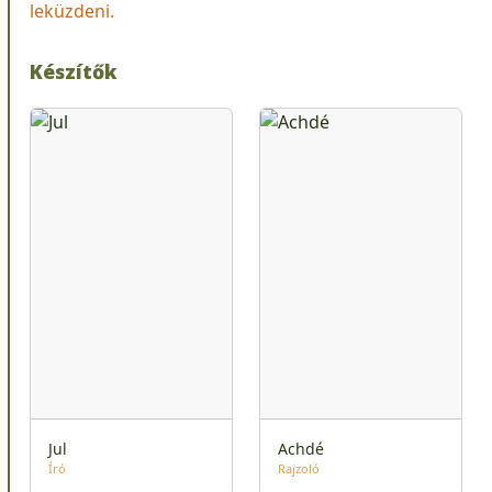
leküzdeni.
Készítők
Jul
Achdé
Író
Rajzoló