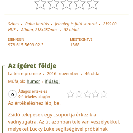
Színes
Puha borítós
Jelenleg is futó sorozat
2199.00
HUF
Album, 218x287mm
52
oldal
ISBN/ISSN
MEGTEKINTVE
978-615-5699-02-3
1368
Az ígéret földje
La terre promise
2016. november
46 oldal
Műfajok:
humor
ifjúsági
Átlagos értékelés
0
0
értékelés alapján
Az értékeléshez lépj be.
Zsidó telepesek egy csoportja érkezik a
vadnyugatra. Az út azonban tele van veszélyekkel,
melyeket Lucky Luke segítségével próbálnak