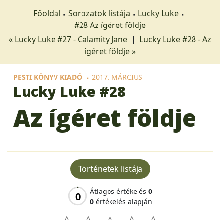
Főoldal
Sorozatok listája
Lucky Luke
#28 Az ígéret földje
« Lucky Luke #27 - Calamity Jane
|
Lucky Luke #28 - Az
ígéret földje »
PESTI KÖNYV KIADÓ
2017. MÁRCIUS
Lucky Luke
#28
Az ígéret földje
Történetek listája
Átlagos értékelés
0
0
0
értékelés alapján