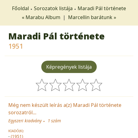
Főoldal
Sorozatok listája
Maradi Pál története
« Marabu Album
|
Marcellin barátunk »
Maradi Pál története
1951
Képregények listája
Még nem készült leírás a(z) Maradi Pál története
sorozatról...
Egyszeri kiadvány
1 szám
KIADÓ(K):
-
(1951)